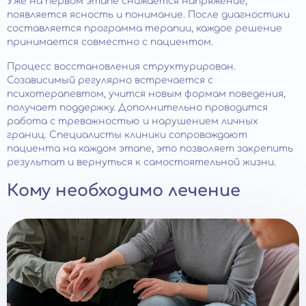
Уже на первом этапе снижается напряжение,
появляется ясность и понимание. После диагностики
составляется программа терапии, каждое решение
принимается совместно с пациентом.
Процесс восстановления структурирован.
Созависимый регулярно встречается с
психотерапевтом, учится новым формам поведения,
получает поддержку. Дополнительно проводится
работа с тревожностью и нарушением личных
границ. Специалисты клиники сопровождают
пациента на каждом этапе, это позволяет закрепить
результат и вернуться к самостоятельной жизни.
Кому необходимо лечение