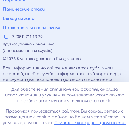
Паранойя
Панические атаки
Вывод из запоя
Прокапаться от алкоголя
+7 (351) 711-13-79
Круглосуточно / анонимно
(Информационная служба)
©2026 Клиника доктора Гладышева
Вся информация на сайте не является публичной
офертой, несёт сугубо информационный характер, и
не служит для постановки диагноза и назначения
лечения.
Для обеспечения оптимальной работы, анализа
Есть противопоказания, необходимо
использования и улучшения пользовательского опыта
проконсультироваться с врачом. Консультационные
на сайте используются технологии cookie.
услуги, оказываемые по телефону, мессенджерам и в
соцсетях носят исключительно информационный
Продолжая пользоваться сайтом, Вы соглашаетесь с
характер и не являются медицинскими услугами.
размещением cookie-файлов на Вашем устройстве на
Оставаясь на сайте вы соглашаетесь на
условиях, изложенных в
Политике конфиденциальности.
использование cookies. 18+