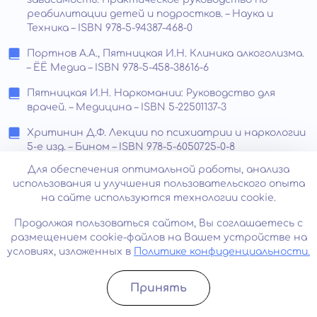
реабилитации детей и подростков. – Наука и
Техника – ISBN 978-5-94387-468-0
Портнов А.А., Пятницкая И.Н. Клиника алкоголизма.
– ЁЁ Медиа – ISBN 978-5-458-38616-6
Пятницкая И.Н. Наркомании: Руководство для
врачей. – Медицина – ISBN 5-22501137-3
Хритинин Д.Ф. Лекции по психиатрии и наркологии
5-е изд. – Бином – ISBN 978-5-6050725-0-8
Для обеспечения оптимальной работы, анализа
Грэйс Э. В ясном уме. Как алкоголь манипулирует
использования и улучшения пользовательского опыта
подсознанием и как это прекратить. – Эксмо – ISBN
на сайте используются технологии cookie.
978-5-04-203868-6
Продолжая пользоваться сайтом, Вы соглашаетесь с
Отзывы
размещением cookie-файлов на Вашем устройстве на
условиях, изложенных в
Политике конфиденциальности.
Все отзывы
Принять
Записатьcя
Позвонить
Написать отзыв