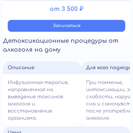
от 3 500 ₽
Записатьcя
Детоксикационные процедуры от
алкоголя на дому
Описание
Для кого подход
Инфузионная терапия,
При похмелье,
направленная на
интоксикации, за
выведение токсинов
слабости, наруш
алкоголя и
сна и самочувст
восстановление
после употребле
организма.
алкоголя.
Цена