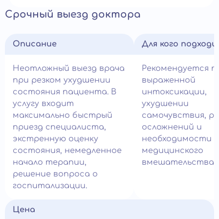
Срочный выезд доктора
Описание
Для кого подход
Неотложный выезд врача
Рекомендуется п
при резком ухудшении
выраженной
состояния пациента. В
интоксикации,
услугу входит
ухудшении
максимально быстрый
самочувствия, ри
приезд специалиста,
осложнений и
экстренную оценку
необходимости с
состояния, немедленное
медицинского
начало терапии,
вмешательства.
решение вопроса о
госпитализации.
Цена