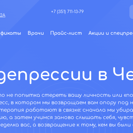
+7 (351) 711-13-79
72А
ификаты
Врачи
Прайс-лист
Акции и спецпре
депрессии в Ч
то не попытка стереть вашу личность или «п
сс, в котором мы возвращаем вам опору под 
терапия работают в связке: сначала мы убирае
ю, а затем учимся заново слышать себя, чувс
еделка вас, а возвращение к тому, кем вы были 