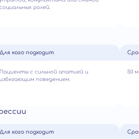
утратой, конфликтами или сменой
социальных ролей.
Для кого подходит
Сро
Пациенты с сильной апатией и
50 
избегающим поведением.
рессии
Для кого подходит
Сро