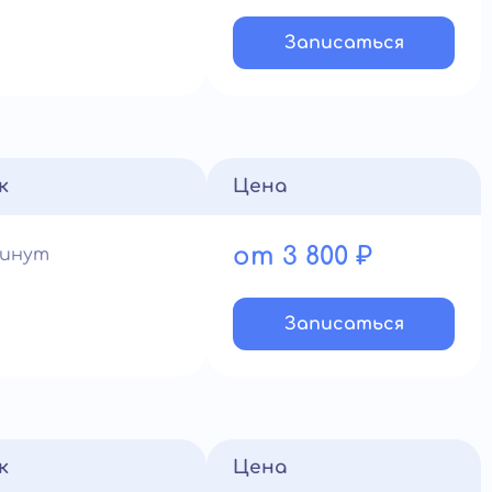
Записатьcя
к
Цена
от 3 800 ₽
минут
Записатьcя
к
Цена