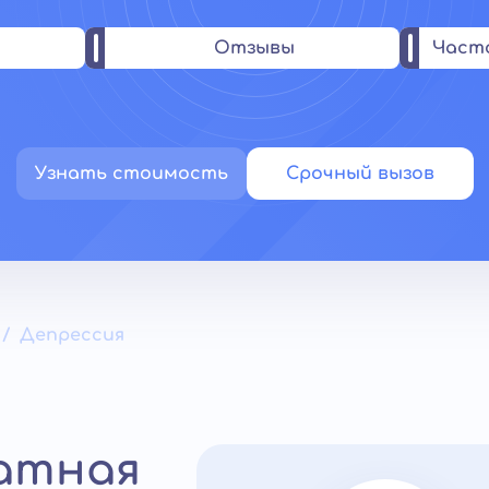
Отзывы
Част
Узнать стоимость
Срочный вызов
Депрессия
латная