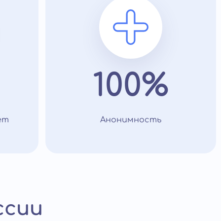
100%
ет
Анонимность
ссии