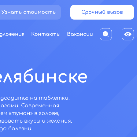
Узнать стоимость
Срочный вызов
дложения
Контакты
Вакансии
елябинске
одсадить» на таблетки.
ногами. Современная
м «туман» в голове,
твовать вкусы и желания.
до болезни.