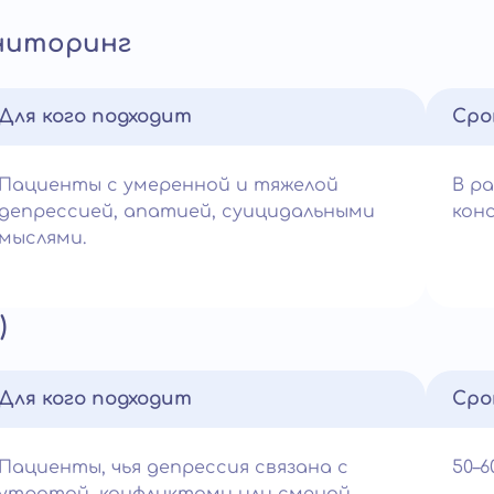
ниторинг
Для кого подходит
Сро
Пациенты с умеренной и тяжелой
В р
депрессией, апатией, суицидальными
кон
мыслями.
)
Для кого подходит
Сро
Пациенты, чья депрессия связана с
50–