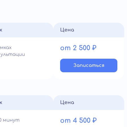
к
Цена
от 2 500 ₽
амках
сультации
Записатьcя
к
Цена
от 4 500 ₽
60 минут