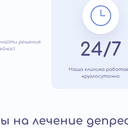
 найти решение
24/7
ейчас!
Наша клиника работа
круглосуточно
ы на лечение депре