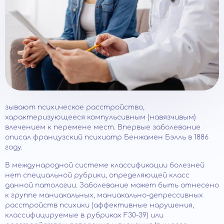
зывают психическое расстройство,
характеризующееся компульсивным (навязчивым)
влечением к перемене мест. Впервые заболевание
описал французский психиатр Бенжамен Бэлль в 1886
году.
В международной системе классификации болезней
нет специальной рубрики, определяющей класс
данной патологии. Заболевание может быть отнесено
к группе маниакальных, маниакально-депрессивных
расстройств психики (аффективные нарушения,
классифицируемые в рубриках F30-39) или