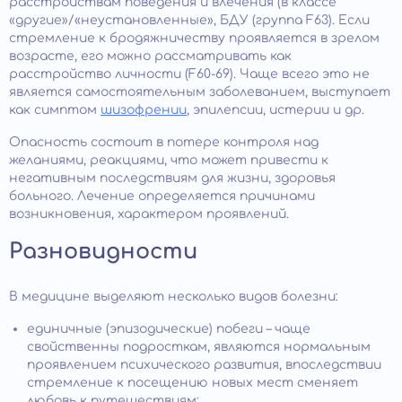
расстройствам поведения и влечения (в классе
«другие»/«неустановленные», БДУ (группа F63). Если
стремление к бродяжничеству проявляется в зрелом
возрасте, его можно рассматривать как
расстройство личности (F60-69). Чаще всего это не
является самостоятельным заболеванием, выступает
как симптом
шизофрении
, эпилепсии, истерии и др.
Опасность состоит в потере контроля над
желаниями, реакциями, что может привести к
негативным последствиям для жизни, здоровья
больного. Лечение определяется причинами
возникновения, характером проявлений.
Разновидности
В медицине выделяют несколько видов болезни:
единичные (эпизодические) побеги – чаще
свойственны подросткам, являются нормальным
проявлением психического развития, впоследствии
стремление к посещению новых мест сменяет
любовь к путешествиям;