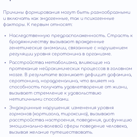
Причины формирования могут быть разнообразными
и включать как эндогенные, так и психогенные
факторы. К первым относят:
Наследственную предрасположенность. Страсть к
бродяжничеству вызывают врожденные
генетические аномалии, связанные с нарушением
регуляции уровня серотонина в организме.
Расстройства метаболизма, влияющие на
протекание нейрохимических процессов в головном
мозге. В результате возникает дефицит дофамина,
серотонина, норадреналина, что влияет на
способность получать удовлетворение от жизни,
вызывает стремление к удовольствию
нетипичными способами.
Эндокринные нарушения: изменения уровня
гормонов (кортизола, тироксина), вызывают
расстройства настроения, поведения, дисфункцию
эмоционально-волевой сферы поведение человека,
вызывая желание путешествовать.