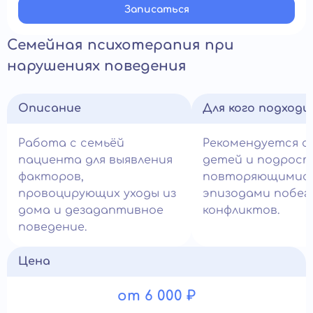
Записатьcя
Семейная психотерапия при
нарушениях поведения
Описание
Для кого подход
Работа с семьёй
Рекомендуется с
пациента для выявления
детей и подрост
факторов,
повторяющимис
провоцирующих уходы из
эпизодами побег
дома и дезадаптивное
конфликтов.
поведение.
Цена
от 6 000 ₽