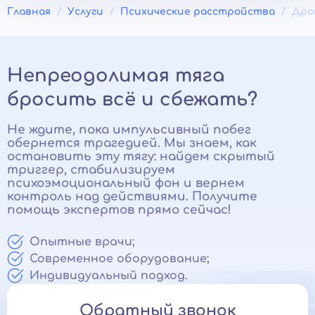
Главная
Услуги
Психические расстройства
Дро
Непреодолимая тяга
бросить всё и сбежать?
Не ждите, пока импульсивный побег
обернется трагедией. Мы знаем, как
остановить эту тягу: найдем скрытый
триггер, стабилизируем
психоэмоциональный фон и вернем
контроль над действиями. Получите
помощь экспертов прямо сейчас!
Опытные врачи;
Современное оборудование;
Индивидуальный подход.
Обратный звонок