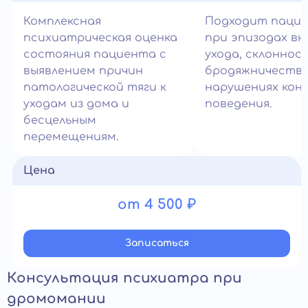
Комплексная
Подходит паци
психиатрическая оценка
при эпизодах вн
состояния пациента с
ухода, склоннос
выявлением причин
бродяжничеству
патологической тяги к
нарушениях кон
уходам из дома и
поведения.
бесцельным
перемещениям.
Цена
от 4 500 ₽
Записатьcя
Консультация психиатра при
дромомании