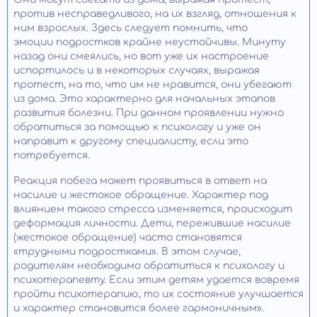
против несправедливого, на их взгляд, отношения к
ним взрослых. Здесь следует помнить, что
эмоции подростков крайне неустойчивы. Минуту
назад они смеялись, но вот уже их настроение
испортилось и в некоторых случаях, выражая
протест, на то, что им не нравится, они убегают
из дома. Это характерно для начальных этапов
развития болезни. При данном проявлении нужно
обратиться за помощью к психологу и уже он
направит к другому специалисту, если это
потребуется.
Реакция побега может проявиться в ответ на
насилие и жестокое обращение. Характер под
влиянием такого стресса изменяется, происходит
деформация личности. Дети, пережившие насилие
(жестокое обращение) часто становятся
«трудными подростками». В этом случае,
родителям необходимо обратиться к психологу и
психотерапевту. Если этим детям удается вовремя
пройти психотерапию, то их состояние улучшается
и характер становится более гармоничным».