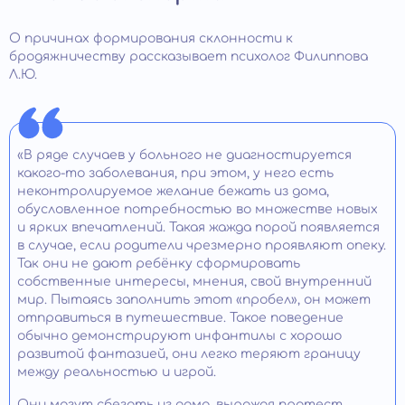
О причинах формирования склонности к
бродяжничеству рассказывает психолог Филиппова
Л.Ю.
«В ряде случаев у больного не диагностируется
какого-то заболевания, при этом, у него есть
неконтролируемое желание бежать из дома,
обусловленное потребностью во множестве новых
и ярких впечатлений. Такая жажда порой появляется
в случае, если родители чрезмерно проявляют опеку.
Так они не дают ребёнку сформировать
собственные интересы, мнения, свой внутренний
мир. Пытаясь заполнить этот «пробел», он может
отправиться в путешествие. Такое поведение
обычно демонстрируют инфантилы с хорошо
развитой фантазией, они легко теряют границу
между реальностью и игрой.
Они могут сбегать из дома, выражая протест,