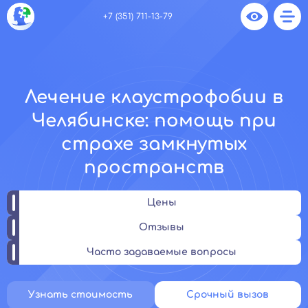
+7 (351) 711-13-79
Лечение клаустрофобии в
Челябинске: помощь при
страхе замкнутых
пространств
Цены
Отзывы
Часто задаваемые вопросы
Узнать стоимость
Срочный вызов