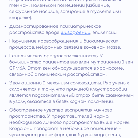
темном, маленьком помещении (избиение,
сексуальное насилие, запирание в туалете или
кладовке).
Диагностированное психиатрическое
расстройство вроде
шизофрении
, эпилепсии.
Нарушение кровообращения и биохимических
процессов, нейронных связей в головном мозге.
Генетическая предрасположенность. У
большинства пациентов выявлен мутационный ген
GPM6A. Этот ген обнаруживается в хромосоме,
связанной с паническим расстройством.
Эволюционный механизм самозащиты. Ряд ученых
склоняется к тому, что причиной клаустрофобии
является подсознательный страх быть «загнанным
в угол», оказаться в безвыходном положении.
Обостренное чувство восприятия личного
пространства. У представителей норма
необходимого личного пространства выше нормы.
Когда они попадают в небольшое помещение –
чувствуют дискомфорт, как будто люди, вещи,