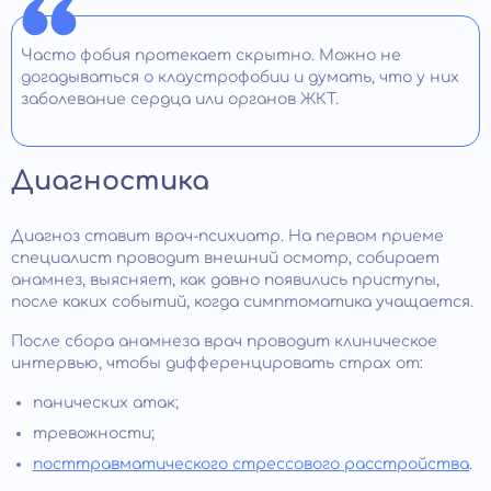
Часто фобия протекает скрытно. Можно не
догадываться о клаустрофобии и думать, что у них
заболевание сердца или органов ЖКТ.
Диагностика
Диагноз ставит врач-психиатр. На первом приеме
специалист проводит внешний осмотр, собирает
анамнез, выясняет, как давно появились приступы,
после каких событий, когда симптоматика учащается.
После сбора анамнеза врач проводит клиническое
интервью, чтобы дифференцировать страх от:
панических атак;
тревожности;
посттравматического стрессового расстройства
.