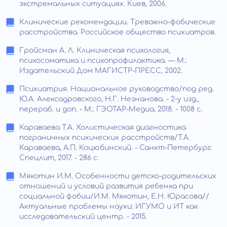
экстремальных ситуациях. Киев, 2006.
Клинические рекомендации. Тревожно-фобические
расстройства. Российское общество психиатров.
Гройсман А. Л. Клиническая психология,
психосоматика и психопрофилактика. — М.:
Издательский Дом МАГИСТР-ПРЕСС, 2002.
Психиатрия. Национальное руководство/под ред.
Ю.А. Алексадровского, Н.Г. Незнанова. - 2-у изд.,
перераб. и доп. - М.: ГЭОТАР-Медиа, 2018. - 1008 с.
Караваева Т.А. Холистическая диагностика
пограничных психических расстройств/Т.А.
Караваева, А.П. Коцюбинский. - Санкт-Петербург:
Спецлит, 2017. - 286 с.
Мякотин И.М. Особенности детско-родительских
отношений и условий развития ребенка при
социальной фобии/И.М. Мякотин, Е.Н. Юрасова//
Актуальные проблемы науки: ИГУМО и ИТ как
исследовательский центр. - 2015.