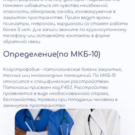
поможем избавиться от чувства неизбежной
опасности, обмороков, озноба, головокружения в
закрытом пространстве. Прием ведут врачи-
психиатры, неврологи, кардиологи со стажем работы
более 5 лет. Для записи звоните по круглосуточному
телефону или оставляйте контакты в форме
обратной связи.
Определение(по МКБ-10)
Клаустрофобия – патологическая боязнь закрытых,
тесных или многолюдных помещений. По МКБ-10
относится к специфическим расстройствам.
Патологии присвоен код F40.2. Расстройство
проявляется в виде необоснованного страха,
беспокойства, тревоги при попадании человека в
замкнутое пространство: