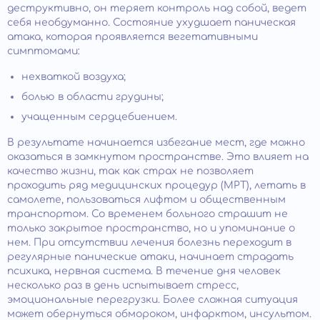
деструктивно, он теряет контроль над собой, ведет
себя необдуманно. Состояние ухудшает паническая
атака, которая проявляется вегетативными
симптомами:
нехваткой воздуха;
болью в области грудины;
учащенным сердцебиением.
В результате начинается избегание мест, где можно
оказаться в замкнутом пространстве. Это влияет на
качество жизни, так как страх не позволяет
проходить ряд медицинских процедур (МРТ), летать в
самолете, пользоваться лифтом и общественным
транспортом. Со временем больного страшит не
только закрытое пространство, но и упоминание о
нем. При отсутствии лечения болезнь переходит в
регулярные панические атаки, начинает страдать
психика, нервная система. В течение дня человек
несколько раз в день испытывает стресс,
эмоциональные перегрузки. Более сложная ситуация
может обернуться обмороком, инфарктом, инсультом.