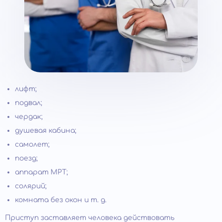
лифт;
подвал;
чердак;
душевая кабина;
самолет;
поезд;
аппарат МРТ;
солярий;
комната без окон и т. д.
Приступ заставляет человека действовать