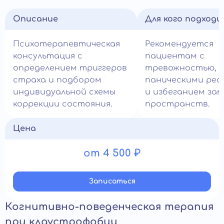
Описание
Для кого подход
Психотерапевтическая
Рекомендуется
консультация с
пациентам с
определением триггеров
тревожностью,
страха и подбором
паническими реа
индивидуальной схемы
и избеганием за
коррекции состояния.
пространств.
Цена
от 4 500 ₽
Записатьcя
Когнитивно-поведенческая терапия
при клаустрофобии