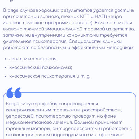
В ряде случаев хороших результатов удается достичь
при сочетании гипноза, техник КПТ и НЛП (нейро
лингвистическое программирование). Если патология
вызвана тяжелой эмоциональной травмой из детства,
затяжными внутренними конфликтами требуется
длительная психотерапия. Специалисты клиники
работают по безопасным и эффективным методикам:
гештальт-терапия;
классический психоанализ;
классическая психотерапия и т. д.
Когда клаустрофобия сопровождается
генерализованным тревожным расстройством,
депрессией, психотерапию проводят на фоне
медикаментозного лечения. Больной принимает
транквилизаторы, антидепрессанты и работает с
психотерапевтом индивидуально или в формате