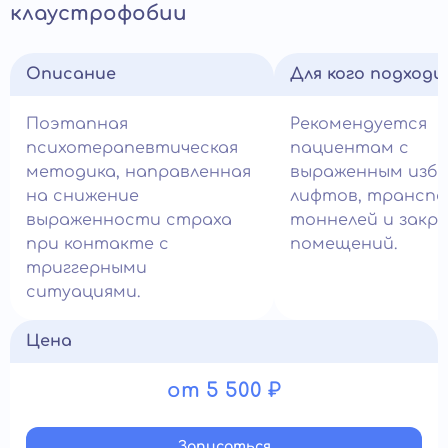
клаустрофобии
Описание
Для кого подход
Поэтапная
Рекомендуется
психотерапевтическая
пациентам с
методика, направленная
выраженным изб
на снижение
лифтов, транспо
выраженности страха
тоннелей и закр
при контакте с
помещений.
триггерными
ситуациями.
Цена
от 5 500 ₽
Записатьcя