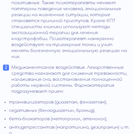
позитивные. Также психотерапевты меняют
паттерны поведения человека, эмоциональные
реакции на жизненные ситуации, которые
становятся причиной приступов. Кроме КПТ
специалисты клиники используют методы
экспозиционной терапии для лечения
клаустрофобии. Психотерапевт намеренно
воздействует на триггерные точки и учит
менять болезненную эмоциональную реакцию на
них.
Медикаментозное воздействие. Лекарственные
средства назначают для снижения тревожности,
налаживания сна, восстановления полноценной
работы нервной системы. Фармакотерапия
подразумевает прием:
транквилизаторов (диазепам, феназепам);
седативных (бензодиазепин, бромид);
бета-блокаторов (метопролол, атенолол);
антидепрессантов (мапротилина, дезипрамин) и т.
д.