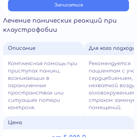
Записатьcя
Лечение панических реакций при
клаустрофобии
Описание
Для кого подход
Комплексная помощь при
Рекомендуется
приступах паники,
пациентам с уч
возникающих в
сердцебиением,
ограниченных
нехваткой воздух
пространствах или
головокружением
ситуациях потери
страхом замкну
контроля.
помещений.
Цена