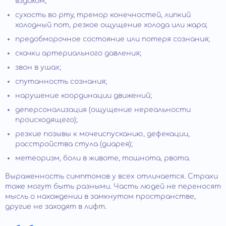
вздохом;
сухость во рту, тремор конечностей, липкий
холодный пот, резкое ощущение холода или жара;
предобморочное состояние или потеря сознания;
скачки артериального давления;
звон в ушах;
спутанность сознания;
нарушение координации движений;
деперсонализация (ощущение нереальности
происходящего);
резкие позывы к мочеиспусканию, дефекации,
расстройства стула (диарея);
метеоризм, боли в животе, тошнота, рвота.
Выраженность симптомов у всех отличается. Страхи
тоже могут быть разными. Часть людей не переносят
мысль о нахождении в замкнутом пространстве,
другие не заходят в лифт.