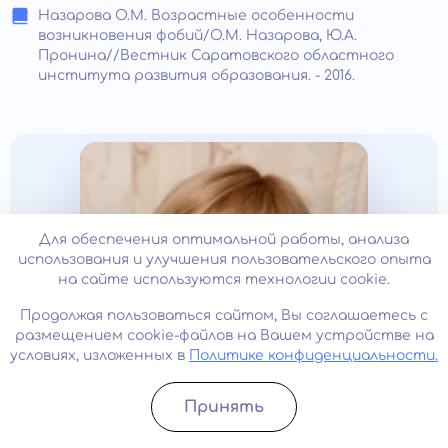
Назарова О.М. Возрастные особенности
возникновения фобий/О.М. Назарова, Ю.А.
Пронина//Вестник Саратовского областного
института развития образования. - 2016.
Для обеспечения оптимальной работы, анализа
использования и улучшения пользовательского опыта
на сайте используются технологии cookie.
Продолжая пользоваться сайтом, Вы соглашаетесь с
размещением cookie-файлов на Вашем устройстве на
условиях, изложенных в
Политике конфиденциальности.
Принять
Записатьcя
Позвонить