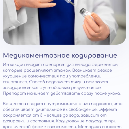
Медикаментозное кодирование
Инъекции вводят препарат для вывода ферментов,
которые расщепляют этанол. Возникает резкое
ухудшение самочувствия при употреблении
спиртного. Способ подавляет тягу и помогает
закодироваться с устойчивым результатом.
Препарат начинает действовать сразу после укола.
Вещества вводят внутримышечно или подкожно, что
обеспечивает длительное высвобождение. Эффект
сохраняется от 3 месяцев до года, зависит от
дозировки и состояния. Кодирование подходит при
хронической форме зависимости. Методика снижает