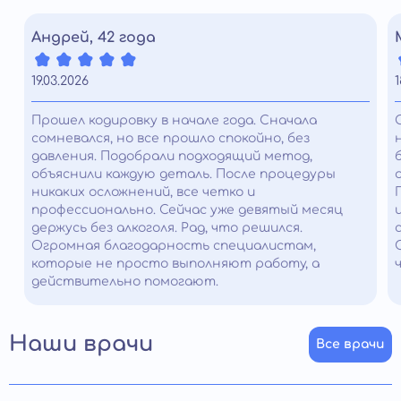
Андрей, 42 года
19.03.2026
1
Прошел кодировку в начале года. Сначала
сомневался, но все прошло спокойно, без
давления. Подобрали подходящий метод,
объяснили каждую деталь. После процедуры
никаких осложнений, все четко и
профессионально. Сейчас уже девятый месяц
держусь без алкоголя. Рад, что решился.
Огромная благодарность специалистам,
которые не просто выполняют работу, а
действительно помогают.
Наши врачи
Все врачи