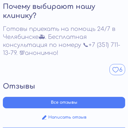
ощущения формируют стойкое отвращение к
Срок действия зависит от выбранного способа и
Почему выбирают нашу
алкоголю. Именно на этом строится защитный
дозировки. Минимальный период составляет несколько
эффект кодировки.
месяцев. Некоторые методы сохраняют эффект до
клинику?
нескольких лет. На длительность влияет соблюдение
рекомендаций. При необходимости кодировку можно
Готовы приехать на помощь 24/7 в
продлить или скорректировать.
Челябинске🚑. Бесплатная
консультация по номеру 📞+7 (351) 711-
13-79. 💯анонимно!
6
Отзывы
Все отзывы
Написать отзыв