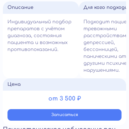
Описание
Для кого подход
Индивидуальный подбор
Подходит пацие
препаратов с учётом
тревожными
диагноза, состояния
расстройствами
пациента и возможных
депрессией,
противопоказаний.
бессонницей,
паническими ата
другими психиче
нарушениями.
Цена
от 3 500 ₽
Записатьcя