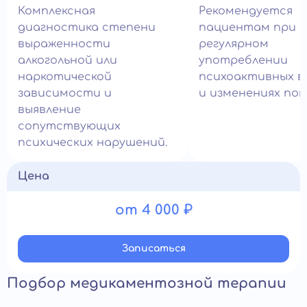
Комплексная
Рекомендуется
диагностика степени
пациентам при
выраженности
регулярном
алкогольной или
употреблении
наркотической
психоактивных 
зависимости и
и изменениях пов
выявление
сопутствующих
психических нарушений.
Цена
от 4 000 ₽
Записатьcя
Подбор медикаментозной терапии