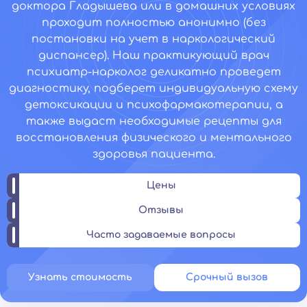
доктора Гладышева или в домашних условиях
проходит полностью анонимно (без
постановки на учет в наркологический
диспансер). Наш практикующий врач
психиатр-нарколог деликатно проведет
диагностику, подберет индивидуальную схему
детоксикации и психофармакотерапии, а
также выдаст необходимые рецепты для
восстановления физического и ментального
здоровья пациента.
Цены
Отзывы
Часто задаваемые вопросы
Узнать стоимость
Срочный вызов