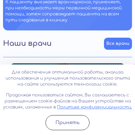
К пациенту выезжает врач-нарколог, применяет,
при необходимости меры первичной медицинской
помощи, затем сопровождает пациента на всем
пути следования в клинику
Наши врачи
Все врачи
Для обеспечения оптимальной работы, анализа
использования и улучшения пользовательского опыта
на сайте используются технологии cookie.
Продолжая пользоваться сайтом, Вы соглашаетесь с
размещением cookie-файлов на Вашем устройстве на
условиях, изложенных в
Политике конфиденциальности.
Принять
Записатьcя
Позвонить
Стаж: 33 года