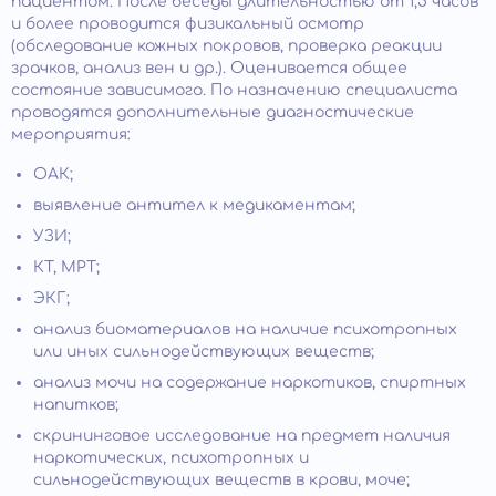
пациентом. После беседы длительностью от 1,5 часов
и более проводится физикальный осмотр
(обследование кожных покровов, проверка реакции
зрачков, анализ вен и др.). Оценивается общее
состояние зависимого. По назначению специалиста
проводятся дополнительные диагностические
мероприятия:
ОАК;
выявление антител к медикаментам;
УЗИ;
КТ, МРТ;
ЭКГ;
анализ биоматериалов на наличие психотропных
или иных сильнодействующих веществ;
анализ мочи на содержание наркотиков, спиртных
напитков;
скрининговое исследование на предмет наличия
наркотических, психотропных и
сильнодействующих веществ в крови, моче;