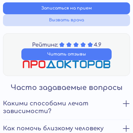
Записаться на прием
Вызвать врача
Рейтинг:
4.9
Читать отзывы
Часто задаваемые вопросы
Какими способами лечат
зависимости?
Выделяют несколько способов лечения зависимости:
Как помочь близкому человеку