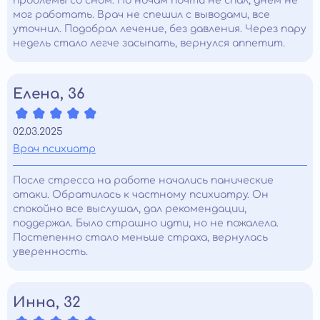
проблемы со сном. По ночам почти не спал, днем не
мог работать. Врач не спешил с выводами, все
уточнил. Подобрал лечение, без давления. Через пару
недель стало легче засыпать, вернулся аппетит.
Елена, 36
02.03.2025
Врач психиатр
После стресса на работе начались панические
атаки. Обратилась к частному психиатру. Он
спокойно все выслушал, дал рекомендации,
поддержал. Было страшно идти, но не пожалела.
Постепенно стало меньше страха, вернулась
уверенность.
Инна, 32