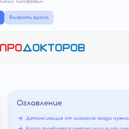
Михаил Тимофеевич
Вызвать врача
Оглавление
Детоксикация от алкоголя: когда нужн
Когда требуется детоксикация от алк