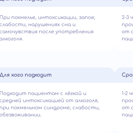
При похмелье, интоксикации, запое,
2-3 
слабости, нарушениях сна и
про
самочувствия после употребления
от 
алкоголя.
пац
Для кого подходит
Сро
Подходит пациентам с лёгкой и
1-2 
средней интоксикацией от алкоголя,
про
при похмельном синдроме, слабости,
от 
обезвоживании.
пац