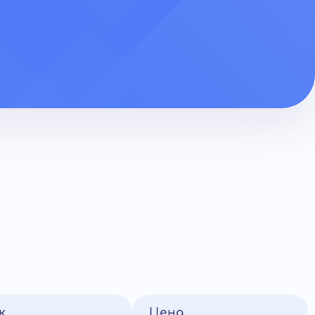
к
Цена