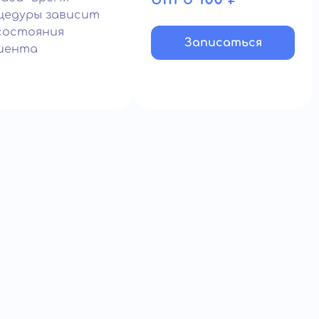
цедуры зависит
состояния
Записатьcя
иента