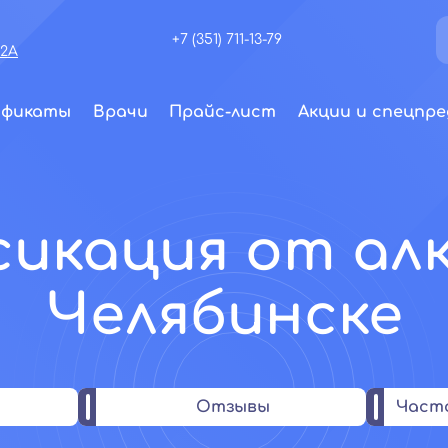
+7 (351) 711-13-79
72А
ификаты
Врачи
Прайс-лист
Акции и спецпре
икация от алк
Челябинске
Отзывы
Част