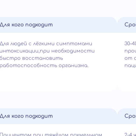
Для кого подходит
Сро
Для людей с лёгкими симптомами
30–4
интоксикации,при необходимости
про
быстро восстановить
от 
работоспособность организма.
пац
Для кого подходит
Сро
Пациентам при тяжёлом похмельном
2-4 