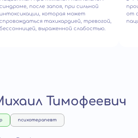
синдроме, после запоя, при сильной
про
интоксикации, которая может
от 
спровождаться тахикардией, тревогой,
пац
бессонницей, выраженной слабостью.
Михаил Тимофеевич
р
психотерапевт