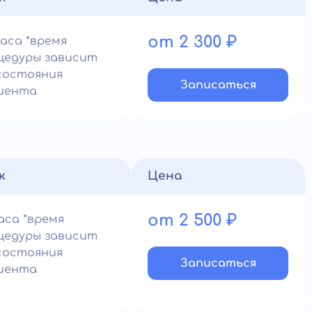
от 2 300 ₽
часа *время
цедуры зависит
состояния
Записатьcя
иента
к
Цена
от 2 500 ₽
часа *время
цедуры зависит
состояния
Записатьcя
иента