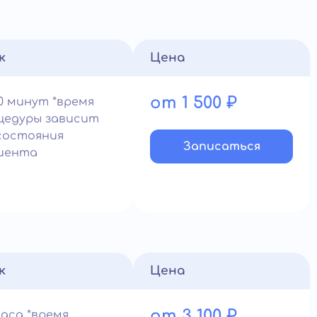
к
Цена
от 1 500 ₽
0 минут *время
цедуры зависит
состояния
Записатьcя
иента
к
Цена
от 3 100 ₽
часа *время