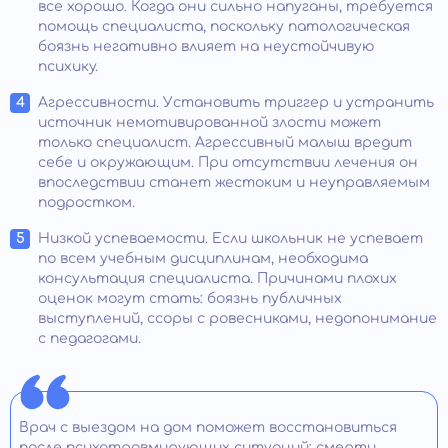
все хорошо. Когда они сильно напуганы, требуется
помощь специалиста, поскольку патологическая
боязнь негативно влияет на неустойчивую
психику.
Агрессивности. Установить триггер и устранить
источник немотивированной злости может
только специалист. Агрессивный малыш вредит
себе и окружающим. При отсутствии лечения он
впоследствии станет жестоким и неуправляемым
подростком.
Низкой успеваемости. Если школьник не успевает
по всем учебным дисциплинам, необходима
консультация специалиста. Причинами плохих
оценок могут стать: боязнь публичных
выступлений, ссоры с ровесниками, недопонимание
с педагогами.
Врач с выездом на дом поможет восстановиться
после психотравмирующих ситуаций: смерти