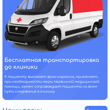
Бесплатная транспортировка
до клиники
К пациенту выезжает врач-нарколог, применяет,
при необходимости меры первичной медицинской
помощи, затем сопровождает пациента на всем
пути следования в клинику