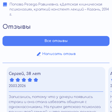
Попова Резеда Равилевна. «Детская клиническая
психология», краткий конспект лекций – Казань, 2014
г.
Отзывы
Все отзывы
Написать отзыв
Сергей, 38 лет
20.03.2026
2
Записались, потому что у дочери появились
страхи и она стала избегать общения с
одноклассниками. На прием детского психолога
пришли всей семьей, и это оказалось полезно: