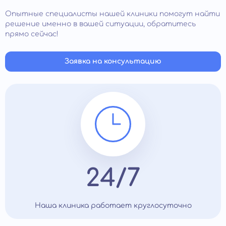
определить индивидуальные особенности и
Опытные специалисты нашей клиники помогут найти
способности ребенка.
решение именно в вашей ситуации, обратитесь
Помощь специалиста актуальна, если дети страдают
прямо сейчас!
от ночных кошмаров, тревожного сна, плохого
аппетита, эмоциональной нестабильности, вредных
привычек. Рекомендуется обратиться в клинику, если
Заявка на консультацию
обнаружили у ребенка задержки в развитие или
разнообразные фобии (боязнь темноты, страх
общения и др.).
24/7
Наша клиника работает круглосуточно