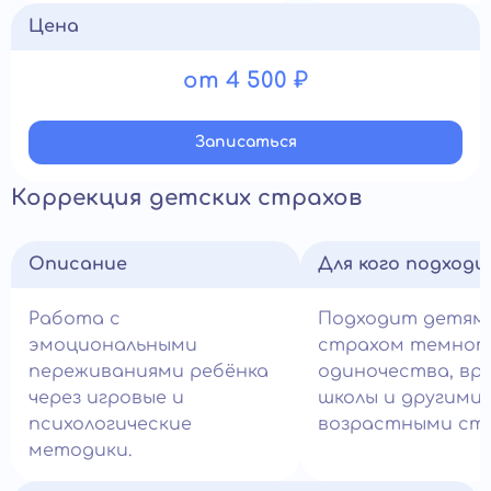
Цена
от 4 500 ₽
Записатьcя
Коррекция детских страхов
Описание
Для кого подход
Работа с
Подходит детям
эмоциональными
страхом темнот
переживаниями ребёнка
одиночества, вра
через игровые и
школы и другими
психологические
возрастными стр
методики.