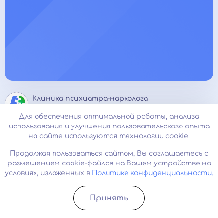
Клиника психиатра-нарколога
ДОКТОРА ГЛАДЫШЕВА
Для обеспечения оптимальной работы, анализа
использования и улучшения пользовательского опыта
Узнать стоимость
Срочный вызов
на сайте используются технологии cookie.
Продолжая пользоваться сайтом, Вы соглашаетесь с
Карта сайта
размещением cookie-файлов на Вашем устройстве на
О нас
условиях, изложенных в
Политике конфиденциальности.
Контакты
Принять
Согласие на обработку персональных данных
Записатьcя
Позвонить