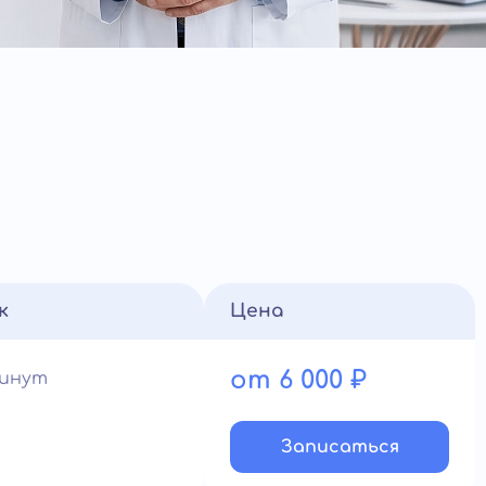
к
Цена
от 6 000 ₽
минут
Записатьcя