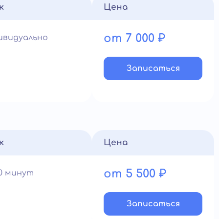
к
Цена
от 7 000 ₽
ивидуально
Записатьcя
к
Цена
от 5 500 ₽
60 минут
Записатьcя