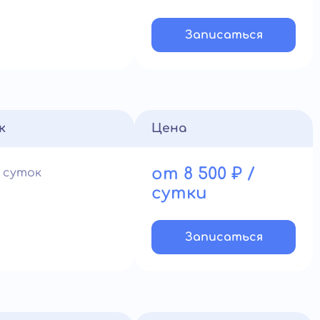
Записатьcя
к
Цена
от 8 500 ₽ /
1 суток
сутки
Записатьcя