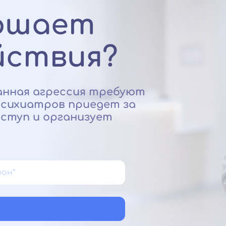
ершает
йствия?
анная агрессия требуют
психиатров приедет за
иступ и организует