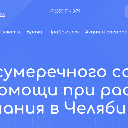
+7 (351) 711-13-79
72А
ификаты
Врачи
Прайс-лист
Акции и спецпре
сумеречного с
помощи при ра
нания в Челяби