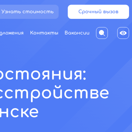
Узнать стоимость
Срочный вызов
дложения
Контакты
Вакансии
остояния:
сстройстве
нске