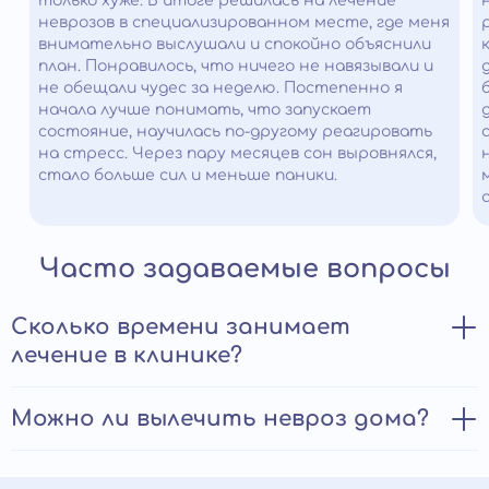
только хуже. В итоге решилась на лечение
неврозов в специализированном месте, где меня
внимательно выслушали и спокойно объяснили
план. Понравилось, что ничего не навязывали и
не обещали чудес за неделю. Постепенно я
начала лучше понимать, что запускает
состояние, научилась по-другому реагировать
на стресс. Через пару месяцев сон выровнялся,
стало больше сил и меньше паники.
Часто задаваемые вопросы
Сколько времени занимает
лечение в клинике?
Курс лечения в стационарных условиях, в зависимости
Можно ли вылечить невроз дома?
от степени выраженности симптомов и тяжести
состояния больного занимает 14-28 дней. После этого
Терапию невротических расстройств должен
пациента переводят на амбулаторное или домашнее