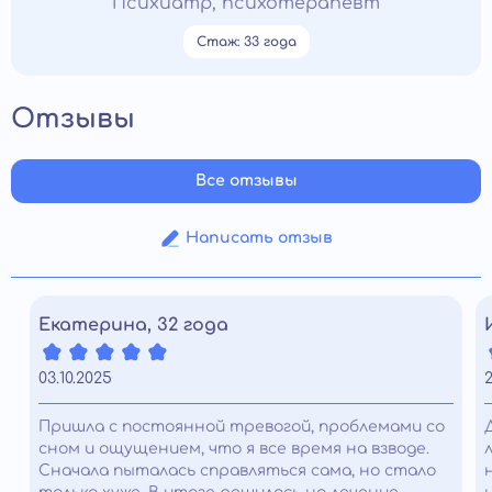
Психиатр, психотерапевт
Стаж: 33 года
Отзывы
Все отзывы
Написать отзыв
Екатерина, 32 года
03.10.2025
2
Пришла с постоянной тревогой, проблемами со
сном и ощущением, что я все время на взводе.
Сначала пыталась справляться сама, но стало