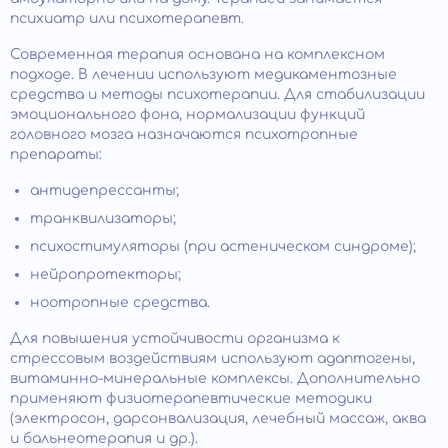
психиатр или психотерапевт.
Современная терапия основана на комплексном
подходе. В лечении используют медикаментозные
средства и методы психотерапии. Для стабилизации
эмоционального фона, нормализации функций
головного мозга назначаются психотропные
препараты:
антидепрессанты;
транквилизаторы;
психостимуляторы (при астеническом синдроме);
нейропротекторы;
ноотропные средства.
Для повышения устойчивости организма к
стрессовым воздействиям используют адаптогены,
витаминно-минеральные комплексы. Дополнительно
применяют физиотерапевтические методики
(электросон, дарсонвализация, лечебный массаж, аква
и бальнеотерапия и др.).