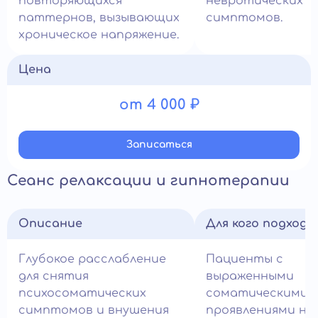
повторяющихся
невротических
паттернов, вызывающих
симптомов.
хроническое напряжение.
Цена
от 4 000 ₽
Записатьcя
Сеанс релаксации и гипнотерапии
Описание
Для кого подход
Глубокое расслабление
Пациенты с
для снятия
выраженными
психосоматических
соматическими
симптомов и внушения
проявлениями не