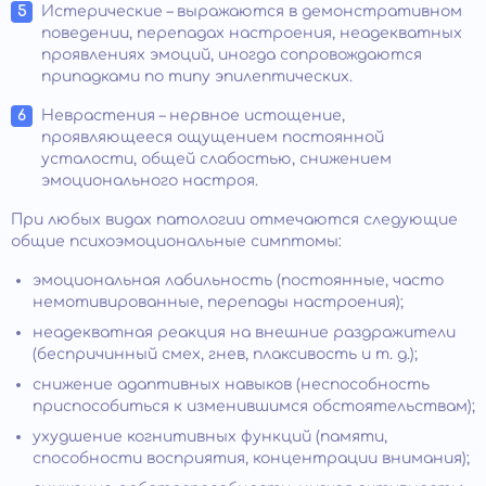
Истерические – выражаются в демонстративном
поведении, перепадах настроения, неадекватных
проявлениях эмоций, иногда сопровождаются
припадками по типу эпилептических.
Неврастения – нервное истощение,
проявляющееся ощущением постоянной
усталости, общей слабостью, снижением
эмоционального настроя.
При любых видах патологии отмечаются следующие
общие психоэмоциональные симптомы:
эмоциональная лабильность (постоянные, часто
немотивированные, перепады настроения);
неадекватная реакция на внешние раздражители
(беспричинный смех, гнев, плаксивость и т. д.);
снижение адаптивных навыков (неспособность
приспособиться к изменившимся обстоятельствам);
ухудшение когнитивных функций (памяти,
способности восприятия, концентрации внимания);