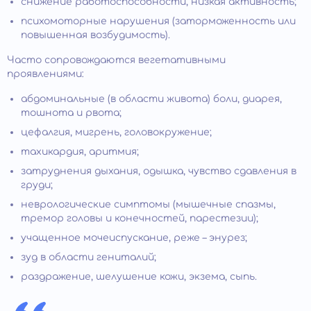
снижение работоспособности, низкая активность;
психомоторные нарушения (заторможенность или
повышенная возбудимость).
Часто сопровождаются вегетативными
проявлениями:
абдоминальные (в области живота) боли, диарея,
тошнота и рвота;
цефалгия, мигрень, головокружение;
тахикардия, аритмия;
затруднения дыхания, одышка, чувство сдавления в
груди;
неврологические симптомы (мышечные спазмы,
тремор головы и конечностей, парестезии);
учащенное мочеиспускание, реже – энурез;
зуд в области гениталий;
раздражение, шелушение кожи, экзема, сыпь.