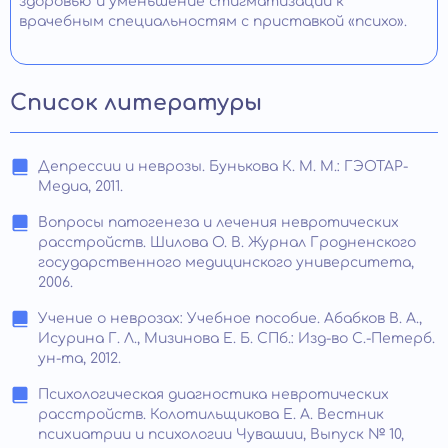
здоровью и уменьшение стигматизации к
врачебным специальностям с приставкой «психо».
Список литературы
Депрессии и неврозы. Бунькова К. М. М.: ГЭОТАР-
Медиа, 2011.
Вопросы патогенеза и лечения невротических
расстройств. Шилова О. В. Журнал Гродненского
государственного медицинского университета,
2006.
Учение о неврозах: Учебное пособие. Абабков В. А.,
Исурина Г. Л., Мизинова Е. Б. СПб.: Изд-во С.-Петерб.
ун-та, 2012.
Психологическая диагностика невротических
расстройств. Колотильщикова Е. А. Вестник
психиатрии и психологии Чувашии, Выпуск № 10,