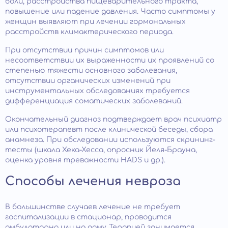
боли, расстройства пищеварительного тракта,
повышение или падение давления. Часто симптомы у
женщин выявляют при лечении гормональных
расстройств климактерического периода.
При отсутствии причин симптомов или
несоответствии их выраженности их проявлений со
степенью тяжести основного заболевания,
отсутствии органических изменений при
инструментальных обследованиях требуется
дифференциация соматических заболеваний.
Окончательный диагноз подтверждает врач психиатр
или психотерапевт после клинической беседы, сбора
анамнеза. При обследовании используются скрининг-
тесты (шкала Хека-Хесса, опросник Йеля-Брауна,
оценка уровня тревожности HADS и др.).
Способы лечения невроза
В большинстве случаев лечение не требует
госпитализации в стационар, проводится
амбулаторно или на дому. Терапией занимается