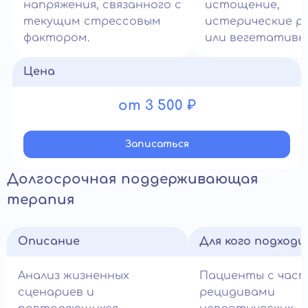
напряжения, связанного с
истощение,
текущим стрессовым
истерические р
фактором.
или вегетативны
Цена
от 3 500 ₽
Записатьcя
Долгосрочная поддерживающая
терапия
Описание
Для кого подход
Анализ жизненных
Пациенты с час
сценариев и
рецидивами