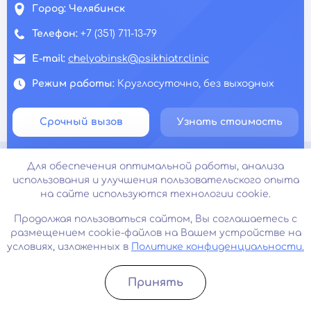
Город:
Челябинск
Телефон:
+7 (351) 711-13-79
E-mail:
chelyabinsk@psikhiatr.clinic
Режим работы:
Круглосуточно, без выходных
Срочный вызов
Узнать стоимость
Для обеспечения оптимальной работы, анализа
использования и улучшения пользовательского опыта
на сайте используются технологии cookie.
Продолжая пользоваться сайтом, Вы соглашаетесь с
размещением cookie-файлов на Вашем устройстве на
условиях, изложенных в
Политике конфиденциальности.
Принять
Записатьcя
Позвонить