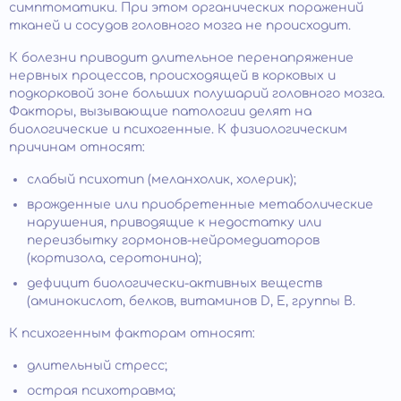
симптоматики. При этом органических поражений
тканей и сосудов головного мозга не происходит.
К болезни приводит длительное перенапряжение
нервных процессов, происходящей в корковых и
подкорковой зоне больших полушарий головного мозга.
Факторы, вызывающие патологии делят на
биологические и психогенные. К физиологическим
причинам относят:
слабый психотип (меланхолик, холерик);
врожденные или приобретенные метаболические
нарушения, приводящие к недостатку или
переизбытку гормонов-нейромедиаторов
(кортизола, серотонина);
дефицит биологически-активных веществ
(аминокислот, белков, витаминов D, E, группы B.
К психогенным факторам относят:
длительный стресс;
острая психотравма;