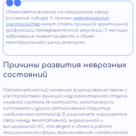
Отмечается влияние на сексуальную сферу
(снижение либидо). У мужчин
невротические
расстройства
могут стать причиной эректильной
дисфункции, преждевременной эякуляции. У женщин
заболевание может привести к сбоям
менструального цикла, аменорее.
Причины развития неврозных
состояний
Патогенетический механизм формирования связан с
расстройством функций надсегментарного отдела
нервной системы (в частности, гипоталамуса,
гиппокампа и других ретикулярных структур
лимбического комплекса). В результате нарушаются
связи между вегетативной, эндокринной и
висцеральной НС, что ведет к сбоям в работе
эмоциональной сферы, возникновению соматической