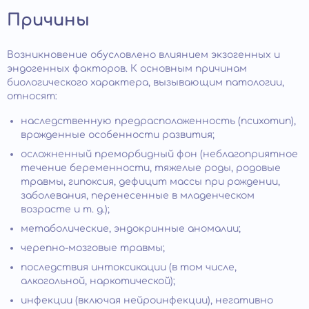
Причины
Возникновение обусловлено влиянием экзогенных и
эндогенных факторов. К основным причинам
биологического характера, вызывающим патологии,
относят:
наследственную предрасположенность (психотип),
врожденные особенности развития;
осложненный преморбидный фон (неблагоприятное
течение беременности, тяжелые роды, родовые
травмы, гипоксия, дефицит массы при рождении,
заболевания, перенесенные в младенческом
возрасте и т. д.);
метаболические, эндокринные аномалии;
черепно-мозговые травмы;
последствия интоксикации (в том числе,
алкогольной, наркотической);
инфекции (включая нейроинфекции), негативно