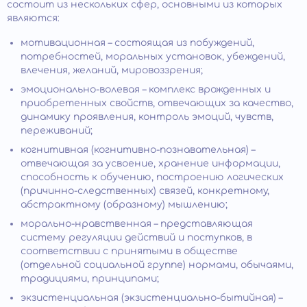
состоит из нескольких сфер, основными из которых
являются:
мотивационная – состоящая из побуждений,
потребностей, моральных установок, убеждений,
влечения, желаний, мировоззрения;
эмоционально-волевая – комплекс врожденных и
приобретенных свойств, отвечающих за качество,
динамику проявления, контроль эмоций, чувств,
переживаний;
когнитивная (когнитивно-познавательная) –
отвечающая за усвоение, хранение информации,
способность к обучению, построению логических
(причинно-следственных) связей, конкретному,
абстрактному (образному) мышлению;
морально-нравственная – представляющая
систему регуляции действий и поступков, в
соответствии с принятыми в обществе
(отдельной социальной группе) нормами, обычаями,
традициями, принципами;
экзистенциальная (экзистенциально-бытийная) –