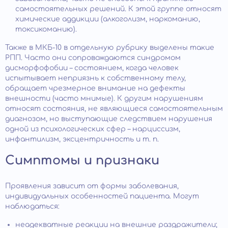
самостоятельных решений. К этой группе относят
химические аддикции (алкоголизм, наркоманию,
токсикоманию).
Также в МКБ-10 в отдельную рубрику выделены такие
РПП. Часто они сопровождаются синдромом
дисморфофобии – состоянием, когда человек
испытывает неприязнь к собственному телу,
обращает чрезмерное внимание на дефекты
внешности (часто мнимые). К другим нарушениям
относят состояния, не являющиеся самостоятельным
диагнозом, но выступающие следствием нарушения
одной из психологических сфер – нарциссизм,
инфантилизм, эксцентричность и т. п.
Симптомы и признаки
Проявления зависит от формы заболевания,
индивидуальных особенностей пациента. Могут
наблюдаться:
неадекватные реакции на внешние раздражители;