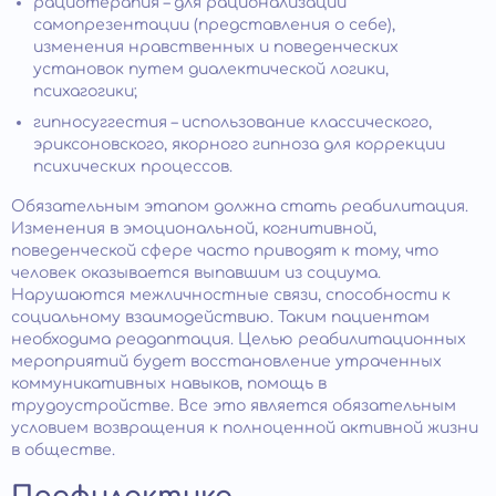
рациотерапия – для рационализации
самопрезентации (представления о себе),
изменения нравственных и поведенческих
установок путем диалектической логики,
психагогики;
гипносуггестия – использование классического,
эриксоновского, якорного гипноза для коррекции
психических процессов.
Обязательным этапом должна стать реабилитация.
Изменения в эмоциональной, когнитивной,
поведенческой сфере часто приводят к тому, что
человек оказывается выпавшим из социума.
Нарушаются межличностные связи, способности к
социальному взаимодействию. Таким пациентам
необходима реадаптация. Целью реабилитационных
мероприятий будет восстановление утраченных
коммуникативных навыков, помощь в
трудоустройстве. Все это является обязательным
условием возвращения к полноценной активной жизни
в обществе.