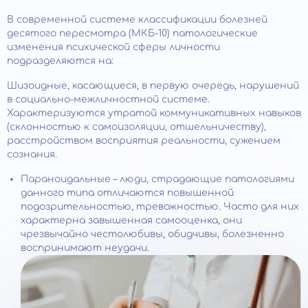
В современной системе классификации болезней
десятого пересмотра (МКБ-10) патологические
изменения психической сферы личности
подразделяются на:
Шизоидные, касающиеся, в первую очередь, нарушений
в социально-межличностной системе.
Характеризуются утратой коммуникативных навыков
(склонностью к самоизоляции, отшельничеству),
расстройством восприятия реальности, сужением
сознания.
Параноидальные – люди, страдающие патологиями
данного типа отличаются повышенной
подозрительностью, тревожностью. Часто для них
характерна завышенная самооценка, они
чрезвычайно честолюбивы, обидчивы, болезненно
воспринимают неудачи.