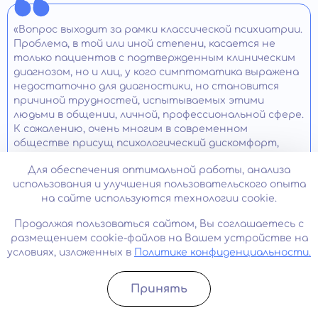
«Вопрос выходит за рамки классической психиатрии.
Проблема, в той или иной степени, касается не
только пациентов с подтвержденным клиническим
диагнозом, но и лиц, у кого симптоматика выражена
недостаточно для диагностики, но становится
причиной трудностей, испытываемых этими
людьми в общении, личной, профессиональной сфере.
К сожалению, очень многим в современном
обществе присущ психологический дискомфорт,
неуверенность в себе, тревожность, постоянная
Для обеспечения оптимальной работы, анализа
неудовлетворенность собой, качеством своей
использования и улучшения пользовательского опыта
жизни.
на сайте используются технологии cookie.
Для понимания причин формирования и развития
Продолжая пользоваться сайтом, Вы соглашаетесь с
важен анализ факторов психосоциального
размещением cookie-файлов на Вашем устройстве на
характера, влияющих на человека с первых дней
условиях, изложенных в
Политике конфиденциальности.
жизни. Важен даже младенческий период – если в это
время у ребенка не удовлетворяются
психобиологические потребности, это становится
Принять
препятствием к развитию нормальной
Записатьcя
Позвонить
идентичности личности.