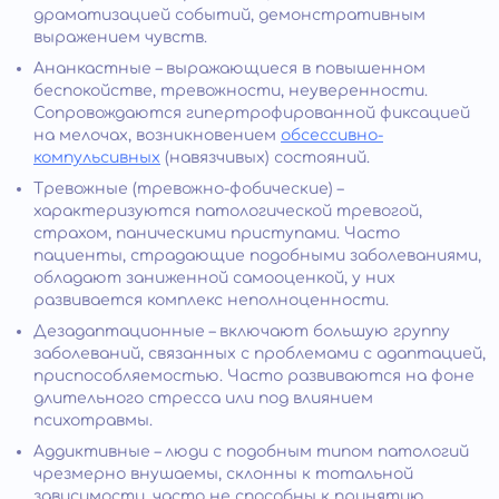
драматизацией событий, демонстративным
выражением чувств.
Ананкастные – выражающиеся в повышенном
беспокойстве, тревожности, неуверенности.
Сопровождаются гипертрофированной фиксацией
на мелочах, возникновением
обсессивно-
компульсивных
(навязчивых) состояний.
Тревожные (тревожно-фобические) –
характеризуются патологической тревогой,
страхом, паническими приступами. Часто
пациенты, страдающие подобными заболеваниями,
обладают заниженной самооценкой, у них
развивается комплекс неполноценности.
Дезадаптационные – включают большую группу
заболеваний, связанных с проблемами с адаптацией,
приспособляемостью. Часто развиваются на фоне
длительного стресса или под влиянием
психотравмы.
Аддиктивные – люди с подобным типом патологий
чрезмерно внушаемы, склонны к тотальной
зависимости, часто не способны к принятию