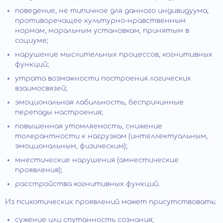
поведение, не типичное для данного индивидуума,
противоречащее культурно-нравственным
нормам, моральным установкам, принятым в
социуме;
нарушение мыслительных процессов, когнитивных
функций;
утрата возможности построения логических
взаимосвязей;
эмоциональная лабильность, беспричинные
перепады настроения;
повышенная утомляемость, снижение
толерантности к нагрузкам (интеллектуальным,
эмоциональным, физическим);
мнестические нарушения (амнестические
проявления);
расстройства когнитивных функций.
Из психотических проявлений может присутствовать:
сужение или спутанность сознания;