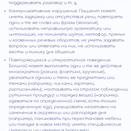
поддерживать разговор и т. д.
Коммуникативные нарушения. Пациент может
иметь задержку или отсутствие речи, повторять
одни и те же слова или фразы (эхолалия),
использовать неправильную грамматику или
интонацию, не понимать шуток, метафор, прямых
и косвенных речевых оборотов, не уметь задавать
вопросы или отвечать на них, не использовать
жесты и мимику для общения.
Повторяющееся и стереотипное поведение.
Больной может выполнять одни и те же действия
многократно (рокинг, флаппинг, кручение),
увлекаться одними и теми же предметами или
темами (например, числами, картами,
расписаниями), настаивать на строгом соблюдении
рутинных процедур и порядка вещей (например,
одеваться по определенной схеме, есть только
определенную еду), реагировать негативно на
изменения в окружении или распорядке дня
(например, паниковать при перестановке мебели
или поездке в новое место), иметь специфические
интересы или увлечения (например,