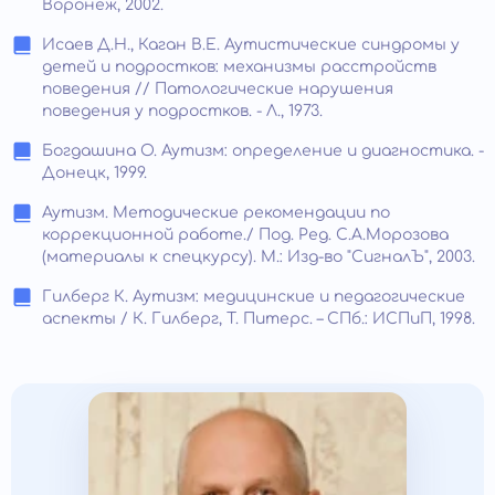
Воронеж, 2002.
Исаев Д.Н., Каган В.Е. Аутистические синдромы у
детей и подростков: механизмы расстройств
поведения // Патологические нарушения
поведения у подростков. - Л., 1973.
Богдашина О. Аутизм: определение и диагностика. -
Донецк, 1999.
Аутизм. Методические рекомендации по
коррекционной работе./ Под. Ред. С.А.Морозова
(материалы к спецкурсу). М.: Изд-во "СигналЪ", 2003.
Гилберг К. Аутизм: медицинские и педагогические
аспекты / К. Гилберг, Т. Питерс. – СПб.: ИСПиП, 1998.