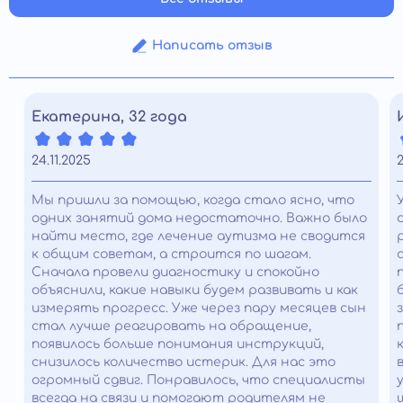
Написать отзыв
Екатерина, 32 года
24.11.2025
2
Мы пришли за помощью, когда стало ясно, что
одних занятий дома недостаточно. Важно было
найти место, где лечение аутизма не сводится
к общим советам, а строится по шагам.
Сначала провели диагностику и спокойно
объяснили, какие навыки будем развивать и как
измерять прогресс. Уже через пару месяцев сын
стал лучше реагировать на обращение,
появилось больше понимания инструкций,
снизилось количество истерик. Для нас это
огромный сдвиг. Понравилось, что специалисты
всегда на связи и помогают родителям не