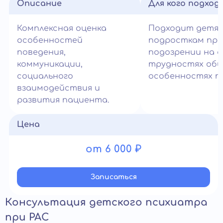
Описание
Для кого подход
Комплексная оценка
Подходит детям
особенностей
подросткам при
поведения,
подозрении на а
коммуникации,
трудностях общ
социального
особенностях п
взаимодействия и
развития пациента.
Цена
от 6 000 ₽
Записатьcя
Консультация детского психиатра
при РАС