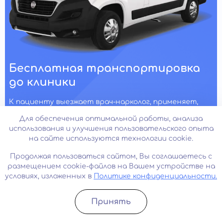
Бесплатная транспортировка
до клиники
К пациенту выезжает врач-нарколог, применяет,
при необходимости меры первичной медицинской
Для обеспечения оптимальной работы, анализа
помощи, затем сопровождает пациента на всем
использования и улучшения пользовательского опыта
пути следования в клинику
на сайте используются технологии cookie.
Продолжая пользоваться сайтом, Вы соглашаетесь с
размещением cookie-файлов на Вашем устройстве на
Наши врачи
Все врачи
условиях, изложенных в
Политике конфиденциальности.
Принять
Записатьcя
Позвонить