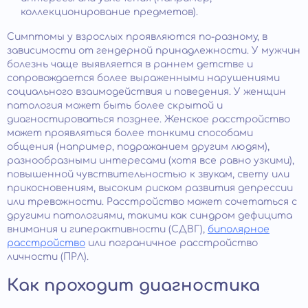
коллекционирование предметов).
Симптомы у взрослых проявляются по-разному, в
зависимости от гендерной принадлежности. У мужчин
болезнь чаще выявляется в раннем детстве и
сопровождается более выраженными нарушениями
социального взаимодействия и поведения. У женщин
патология может быть более скрытой и
диагностироваться позднее. Женское расстройство
может проявляться более тонкими способами
общения (например, подражанием другим людям),
разнообразными интересами (хотя все равно узкими),
повышенной чувствительностью к звукам, свету или
прикосновениям, высоким риском развития депрессии
или тревожности. Расстройство может сочетаться с
другими патологиями, такими как синдром дефицита
внимания и гиперактивности (СДВГ),
биполярное
расстройство
или пограничное расстройство
личности (ПРЛ).
Как проходит диагностика