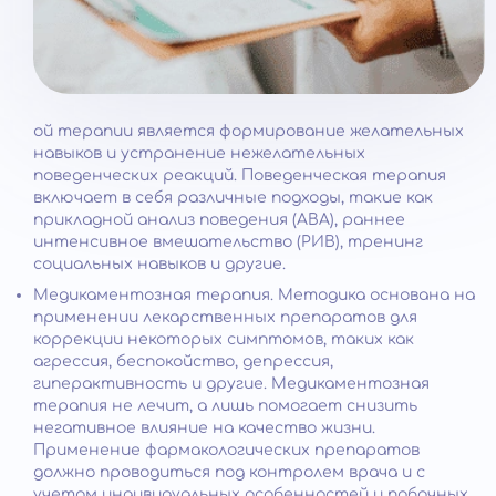
ой терапии является формирование желательных
навыков и устранение нежелательных
поведенческих реакций. Поведенческая терапия
включает в себя различные подходы, такие как
прикладной анализ поведения (АВА), раннее
интенсивное вмешательство (РИВ), тренинг
социальных навыков и другие.
Медикаментозная терапия. Методика основана на
применении лекарственных препаратов для
коррекции некоторых симптомов, таких как
агрессия, беспокойство, депрессия,
гиперактивность и другие. Медикаментозная
терапия не лечит, а лишь помогает снизить
негативное влияние на качество жизни.
Применение фармакологических препаратов
должно проводиться под контролем врача и с
учетом индивидуальных особенностей и побочных