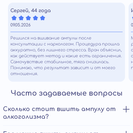
Сергей, 44 года
09.05.2026
0
Решился на вшивание ампулы после
консультации с наркологом. Процедура прошла
аккуратно, без лишнего стресса. Врач объяснил,
как действует метод и какие есть ограничения.
Самочувствие стабильное, тяга снизилась.
Понимаю, что результат зависит и от моего
отношения.
Часто задаваемые вопросы
Сколько стоит вшить ампулу от
алкоголизма?
Цена подшивки ампулы зависит от