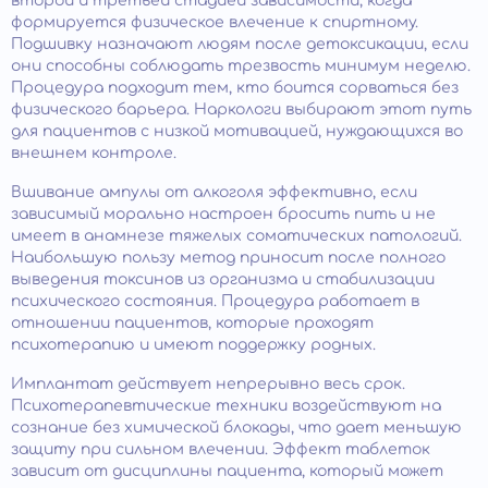
второй и третьей стадией зависимости, когда
формируется физическое влечение к спиртному.
Подшивку назначают людям после детоксикации, если
они способны соблюдать трезвость минимум неделю.
Процедура подходит тем, кто боится сорваться без
физического барьера. Наркологи выбирают этот путь
для пациентов с низкой мотивацией, нуждающихся во
внешнем контроле.
Вшивание ампулы от алкоголя эффективно, если
зависимый морально настроен бросить пить и не
имеет в анамнезе тяжелых соматических патологий.
Наибольшую пользу метод приносит после полного
выведения токсинов из организма и стабилизации
психического состояния. Процедура работает в
отношении пациентов, которые проходят
психотерапию и имеют поддержку родных.
Имплантат действует непрерывно весь срок.
Психотерапевтические техники воздействуют на
сознание без химической блокады, что дает меньшую
защиту при сильном влечении. Эффект таблеток
зависит от дисциплины пациента, который может