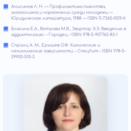
Анисимов Л. Н. — Профилактика пьянства,
алкоголизма и наркомании среди молодежи —
Юридическая литература, 1988 — ISBN 5-7260-0129-X
Блохина Е.А., Ветрова М.В., Звартау Э.Э. Введение в
аддиктологию. – Городец – ISBN 978-5-907762-83-1
Спринц А. М., Ерышев О.Ф. Химические и
нехимические зависимости. – СпецЛит – ISBN 978-5-
29900-510-3