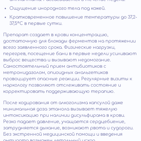
Ощущение инородного тела под кожей.
Кратковременное повышение температуры до 37,2-
37,5°C в первые сутки.​
Препарат создает в крови концентрацию,
достаточную для блокады ферментов на протяжении
всего заявленного срока. Физические нагрузки,
перегрев, посещение бани в первые недели усиливают
выброс вещества и вызывают недомогание.
Самостоятельный прием антибиотиков с
метронидазолом, опиоидных анальгетиков
провоцирует опасные реакции. Регулярные визиты к
наркологу позволяют отслеживать состояние и
корректировать поддерживающую терапию.
После кодирования от алкоголизма капсулой даже
минимальная доза этанола вызывает тяжелую
интоксикацию при наличии дисульфирама в крови.
Резко падает давление, учащается сердцебиение,
затрудняется дыхание, возникают рвота и судороги.
Без экстренной медицинской помощи и введения
антидота возможен летальный исход.