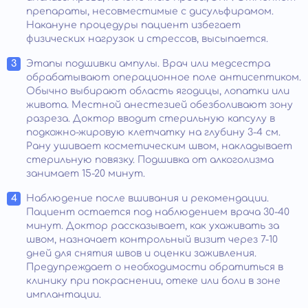
препараты, несовместимые с дисульфирамом.
Накануне процедуры пациент избегает
физических нагрузок и стрессов, высыпается.
Этапы подшивки ампулы. Врач или медсестра
обрабатывают операционное поле антисептиком.
Обычно выбирают область ягодицы, лопатки или
живота. Местной анестезией обезболивают зону
разреза. Доктор вводит стерильную капсулу в
подкожно-жировую клетчатку на глубину 3-4 см.
Рану ушивает косметическим швом, накладывает
стерильную повязку. Подшивка от алкоголизма
занимает 15-20 минут.
Наблюдение после вшивания и рекомендации.
Пациент остается под наблюдением врача 30-40
минут. Доктор рассказывает, как ухаживать за
швом, назначает контрольный визит через 7-10
дней для снятия швов и оценки заживления.
Предупреждает о необходимости обратиться в
клинику при покраснении, отеке или боли в зоне
имплантации.