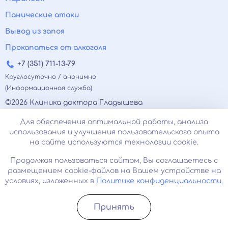
Панические атаки
Вывод из запоя
Прокапаться от алкоголя
+7 (351) 711-13-79
Круглосуточно / анонимно
(Информационная служба)
©2026 Клиника доктора Гладышева
Вся информация на сайте не является публичной
Для обеспечения оптимальной работы, анализа
офертой, несёт сугубо информационный характер, и
использования и улучшения пользовательского опыта
не служит для постановки диагноза и назначения
на сайте используются технологии cookie.
лечения.
Есть противопоказания, необходимо
Продолжая пользоваться сайтом, Вы соглашаетесь с
проконсультироваться с врачом. Консультационные
размещением cookie-файлов на Вашем устройстве на
услуги, оказываемые по телефону, мессенджерам и в
условиях, изложенных в
Политике конфиденциальности.
соцсетях носят исключительно информационный
характер и не являются медицинскими услугами.
Принять
Оставаясь на сайте вы соглашаетесь на
Записатьcя
Позвонить
использование cookies. 18+