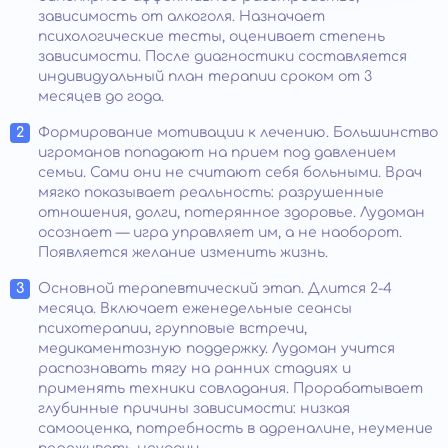
зависимость от алкоголя. Назначает
психологические тесты, оценивает степень
зависимости. После диагностики составляется
индивидуальный план терапии сроком от 3
месяцев до года.
Формирование мотивации к лечению. Большинство
игроманов попадают на прием под давлением
семьи. Сами они не считают себя больными. Врач
мягко показывает реальность: разрушенные
отношения, долги, потерянное здоровье. Лудоман
осознает — игра управляет им, а не наоборот.
Появляется желание изменить жизнь.
Основной терапевтический этап. Длится 2-4
месяца. Включает еженедельные сеансы
психотерапии, групповые встречи,
медикаментозную поддержку. Лудоман учится
распознавать тягу на ранних стадиях и
применять техники совладания. Прорабатывает
глубинные причины зависимости: низкая
самооценка, потребность в адреналине, неумение