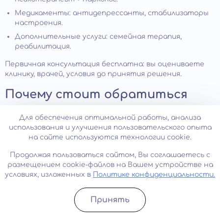
Медикаменты: антидепрессанты, стабилизаторы
настроения.
Дополнительные услуги: семейная терапия,
реабилитация.
Первичная консультация бесплатна: вы оцениваете
клинику, врачей, условия до принятия решения.
Почему стоит обратиться
именно в нашу клинику
Для обеспечения оптимальной работы, анализа
использования и улучшения пользовательского опыта
Наши врачи имеют опыт лечения аддикций более 15
на сайте используются технологии cookie.
лет. Прошли обучение в ведущих российских и
зарубежных центрах. Владеют современными
Продолжая пользоваться сайтом, Вы соглашаетесь с
протоколами. Регулярно повышают квалификацию,
размещением cookie-файлов на Вашем устройстве на
участвуют в научных конференциях.
условиях, изложенных в
Политике конфиденциальности.
Не ставим на учет в наркодиспансер. Не сообщаем
работодателю. Не передаем информацию
Принять
Записатьcя
Позвонить
третьим лицам, включая родственников без
согласия пациента.