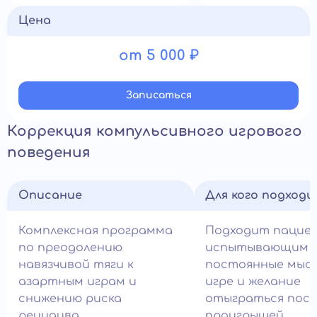
Цена
от 5 000 ₽
Записатьcя
Коррекция компульсивного игрового
поведения
Описание
Для кого подход
Комплексная программа
Подходит пацие
по преодолению
испытывающим
навязчивой тяги к
постоянные мысл
азартным играм и
игре и желание
снижению риска
отыграться посл
рецидива.
проигрышей.