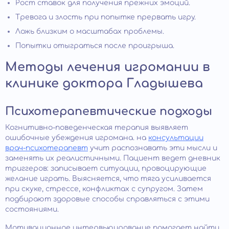
Рост ставок для получения прежних эмоций.
Тревога и злость при попытке прервать игру.
Ложь близким о масштабах проблемы.
Попытки отыграться после проигрыша.
Методы лечения игромании в
клинике доктора Гладышева
Психотерапевтические подходы
Когнитивно-поведенческая терапия выявляет
ошибочные убеждения игромана. на
консультации
врач-психотерапевт
учит распознавать эти мысли и
заменять их реалистичными. Пациент ведет дневник
триггеров: записывает ситуации, провоцирующие
желание играть. Выясняется, что тяга усиливается
при скуке, стрессе, конфликтах с супругом. Затем
подбирают здоровые способы справляться с этими
состояниями.
Мотивационное интервьюирование помогает найти