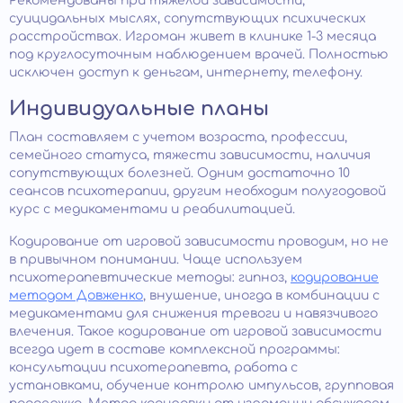
Рекомендованы при тяжелой зависимости,
суицидальных мыслях, сопутствующих психических
расстройствах. Игроман живет в клинике 1-3 месяца
под круглосуточным наблюдением врачей. Полностью
исключен доступ к деньгам, интернету, телефону.
Индивидуальные планы
План составляем с учетом возраста, профессии,
семейного статуса, тяжести зависимости, наличия
сопутствующих болезней. Одним достаточно 10
сеансов психотерапии, другим необходим полугодовой
курс с медикаментами и реабилитацией.
Кодирование от игровой зависимости проводим, но не
в привычном понимании. Чаще используем
психотерапевтические методы: гипноз,
кодирование
методом Довженко
, внушение, иногда в комбинации с
медикаментами для снижения тревоги и навязчивого
влечения. Такое кодирование от игровой зависимости
всегда идет в составе комплексной программы:
консультации психотерапевта, работа с
установками, обучение контролю импульсов, групповая