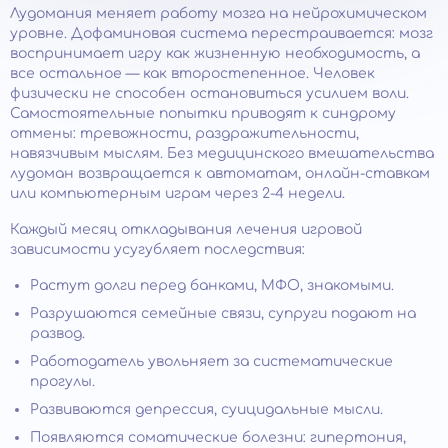
Лудомания меняет работу мозга на нейрохимическом
уровне. Дофаминовая система перестраивается: мозг
воспринимает игру как жизненную необходимость, а
все остальное — как второстепенное. Человек
физически не способен остановиться усилием воли.
Самостоятельные попытки приводят к синдрому
отмены: тревожности, раздражительности,
навязчивым мыслям. Без медицинского вмешательства
лудоман возвращается к автоматам, онлайн-ставкам
или компьютерным играм через 2-4 недели.
Каждый месяц откладывания лечения игровой
зависимости усугубляет последствия:
Растут долги перед банками, МФО, знакомыми.
Разрушаются семейные связи, супруги подают на
развод.
Работодатель увольняет за систематические
прогулы.
Развиваются депрессия, суицидальные мысли.
Появляются соматические болезни: гипертония,