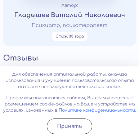
Автор:
Гладышев Виталий Николаевич
Психиатр, психотерапевт
Стаж: 33 года
Отзывы
Для обеспечения оптимальной работы, анализа
Все отзывы
использования и улучшения пользовательского опыта
на сайте используются технологии cookie.
Написать отзыв
Продолжая пользоваться сайтом, Вы соглашаетесь с
размещением cookie-файлов на Вашем устройстве на
условиях, изложенных в
Политике конфиденциальности.
Ирина, 32 года
Принять
Записатьcя
Позвонить
19.07.2025
1