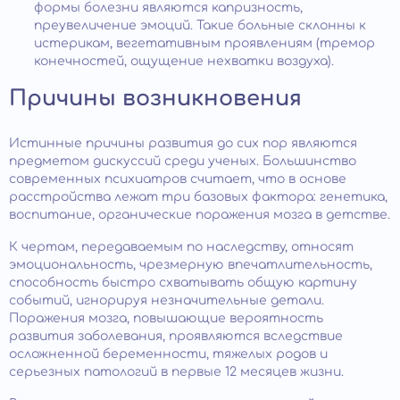
формы болезни являются капризность,
преувеличение эмоций. Такие больные склонны к
истерикам, вегетативным проявлениям (тремор
конечностей, ощущение нехватки воздуха).
Причины возникновения
Истинные причины развития до сих пор являются
предметом дискуссий среди ученых. Большинство
современных психиатров считает, что в основе
расстройства лежат три базовых фактора: генетика,
воспитание, органические поражения мозга в детстве.
К чертам, передаваемым по наследству, относят
эмоциональность, чрезмерную впечатлительность,
способность быстро схватывать общую картину
событий, игнорируя незначительные детали.
Поражения мозга, повышающие вероятность
развития заболевания, проявляются вследствие
осложненной беременности, тяжелых родов и
серьезных патологий в первые 12 месяцев жизни.