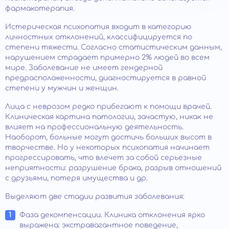
фармакотерапия.
Истерическая психопатия входит в категорию
личностных отклонений, классифицируется по
степени тяжести. Согласно статистическим данным,
нарушением страдает примерно 2% людей во всем
мире. Заболевание не имеет гендерной
предрасположенности, диагностируется в равной
степени у мужчин и женщин.
Лица с неврозом редко прибегают к помощи врачей.
Клиническая картина патологии, зачастую, никак не
влияет на профессиональную деятельность.
Наоборот, больные могут достичь больших высот в
творчестве. Но у некоторых психопатия начинает
прогрессировать, что влечет за собой серьезные
неприятности: разрушение брака, разрыв отношений
с друзьями, потеря имущества и др.
Выделяют две стадии развития заболевания:
Фаза декомпенсации. Клиника отклонения ярко
выражена: экстравагантное поведение,