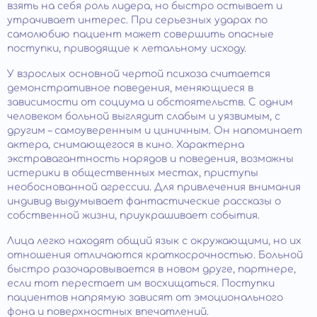
взять на себя роль лидера, но быстро остывает и
утрачивает интерес. При серьезных ударах по
самолюбию пациент может совершить опасные
поступки, приводящие к летальному исходу.
У взрослых основной чертой психоза считается
демонстративное поведения, меняющиеся в
зависимости от социума и обстоятельств. С одним
человеком больной выглядит слабым и уязвимым, с
другим – самоуверенным и циничным. Он напоминает
актера, снимающегося в кино. Характерна
экстравагантность нарядов и поведения, возможны
истерики в общественных местах, приступы
необоснованной агрессии. Для привлечения внимания
индивид выдумывает фантастические рассказы о
собственной жизни, приукрашивает события.
Лица легко находят общий язык с окружающими, но их
отношения отличаются краткосрочностью. Больной
быстро разочаровывается в новом друге, партнере,
если тот перестает им восхищаться. Поступки
пациентов напрямую зависят от эмоционального
фона и поверхностных впечатлений.