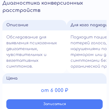
Диагностика конверсионных
расстройств
Описание
Для кого подход
Обследование для
Подходит пацие
выявления психогенных
потерей голоса,
двигательных,
нарушениями пох
чувствительных и
тремором или др
вегетативных
симптомами без
симптомов.
органической при
Цена
от 6 000 ₽
Записатьcя