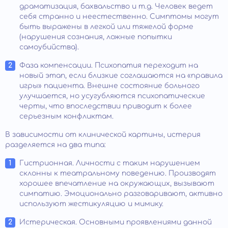
драматизация, бахвальство и т.д. Человек ведет
себя странно и неестественно. Симптомы могут
быть выражены в легкой или тяжелой форме
(нарушения сознания, ложные попытки
самоубийства).
Фаза компенсации. Психопатия переходит на
новый этап, если близкие соглашаются на «правила
игры» пациента. Внешне состояние больного
улучшается, но усугубляются психопатические
черты, что впоследствии приводит к более
серьезным конфликтам.
В зависимости от клинической картины, истерия
разделяется на два типа:
Гистрионная. Личности с таким нарушением
склонны к театральному поведению. Производят
хорошее впечатление на окружающих, вызывают
симпатию. Эмоционально разговаривают, активно
используют жестикуляцию и мимику.
Истерическая. Основными проявлениями данной