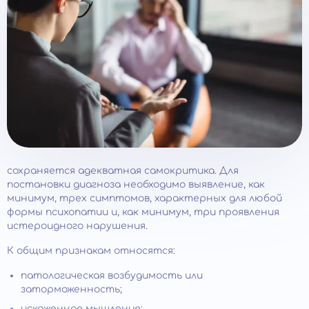
сохраняется адекватная самокритика. Для
постановки диагноза необходимо выявление, как
минимум, трех симптомов, характерных для любой
формы психопатии и, как минимум, три проявления
истероидного нарушения.
К общим признакам относятся:
патологическая возбудимость или
заторможенность;
искаженное мышление;