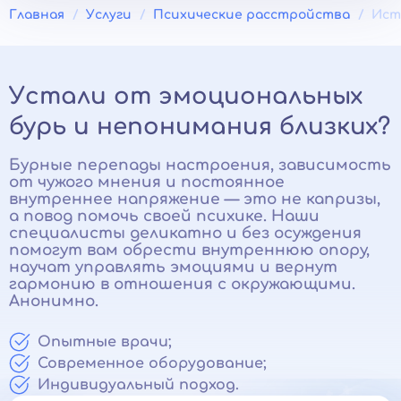
Главная
Услуги
Психические расстройства
Ист
Устали от эмоциональных
бурь и непонимания близких?
Бурные перепады настроения, зависимость
от чужого мнения и постоянное
внутреннее напряжение — это не капризы,
а повод помочь своей психике. Наши
специалисты деликатно и без осуждения
помогут вам обрести внутреннюю опору,
научат управлять эмоциями и вернут
гармонию в отношения с окружающими.
Анонимно.
Опытные врачи;
Современное оборудование;
Индивидуальный подход.