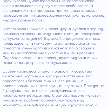
Врачи уверены, что театральное расстройство
часто развивается в результате особенностей
воспитательного процесса, при котором взрослые
передают детям своеобразные постулаты: например,
неравноправие полов.
Истерический склад личности формируется в период
полового созревания, когда мать с отцом отвергают
сексуальность детей. Взрослый определенного пола
превращается в конкурента для дочери или сына,
представитель противоположного пола сводит к
минимуму собственное участие в жизни ребенка.
Подобное отношение провоцирует ряд защитных
механизмов: регрессия, сексуализация.
Особенности воспитания приводят к созданию
уникальной картины мира, где собственный пол
представлен беззащитным и бесценным, а
противоположный – всемогущим и грозным. Поведение,
базирующееся на таких постулатах, носит
неоднозначный характер. С одной стороны, человек
неустанно пробует обрести контроль над
конкретным индивидом или лицами другого пола, с