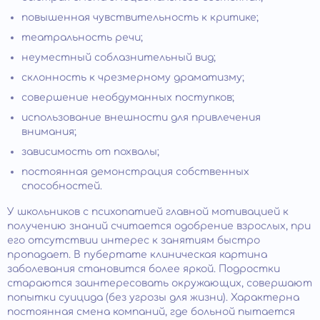
повышенная чувствительность к критике;
театральность речи;
неуместный соблазнительный вид;
склонность к чрезмерному драматизму;
совершение необдуманных поступков;
использование внешности для привлечения
внимания;
зависимость от похвалы;
постоянная демонстрация собственных
способностей.
У школьников с психопатией главной мотивацией к
получению знаний считается одобрение взрослых, при
его отсутствии интерес к занятиям быстро
пропадает. В пубертате клиническая картина
заболевания становится более яркой. Подростки
стараются заинтересовать окружающих, совершают
попытки суицида (без угрозы для жизни). Характерна
постоянная смена компаний, где больной пытается