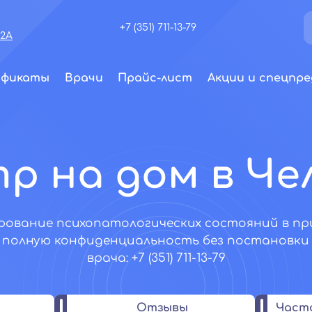
+7 (351) 711-13-79
72А
ификаты
Врачи
Прайс-лист
Акции и спецпре
р на дом в Че
рование психопатологических состояний в пр
я полную конфиденциальность без постановки 
врача: +7 (351) 711-13-79
Отзывы
Част