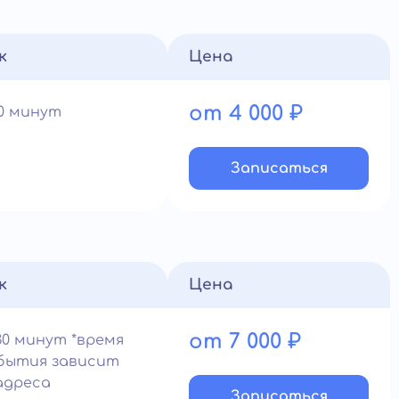
к
Цена
от 4 000 ₽
60 минут
Записатьcя
к
Цена
от 7 000 ₽
30 минут *время
бытия зависит
адреса
Записатьcя