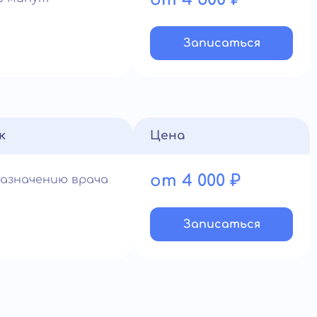
Записатьcя
к
Цена
от 4 000 ₽
назначению врача
Записатьcя