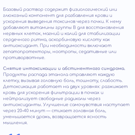
Базовый раствор содержит физиологический или
глюкозный компонент для разбавления крови и
ускорения выведения токсинов через почки. К нему
добавляют витамины группы B для восстановления
нервных клеток, магний и калий для стабилизации
сердечного ритма, аскорбиновую кислоту как
антиоксидант. При необходимости включают
гепатопротекторы, ноотропы, седативные или
противорвотные.
Снятие интоксикации и абстинентного синдрома.
Продукты распада этанола отравляют каждую
клетку, вызывая головную боль, тошноту, слабость.
Детоксикация работает на двух уровнях: разжижает
кровь для ускорения фильтрации в почках и
нейтрализует свободные радикалы через
антиоксиданты. Улучшение самочувствия наступает
через 20–40 минут — стихает головная боль,
уменьшается дрожь, возвращается ясность
мышления.