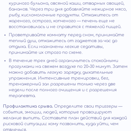
куриного бульона, овсяной каши, отварных овощей,
бананов. Через три дня добавляйте нежирное мясо,
рыбу, кисломолочные продукты. Откажитесь от
жареного, острого, копченого — печень еще не
восстановилась и не справится с тяжелой пищей.
Проветривайте комнату перед сном, принимайте
теплый душ, откажитесь от гаджетов за час до
отдыха. Если назначены легкие седативы,
принимайте их строго по схеме.
В течение трех дней ограничьтесь спокойными
прогулками на свежем воздухе по 20–30 минут. Затем
можно добавить легкую зарядку, дыхательные
упражнения. Интенсивные тренировки, бег,
тренажерный зал разрешены только через две
недели после полного очищения и с разрешения
терапевта.
Профилактика срыва.
Определите свои триггеры —
события, эмоции, людей, которые провоцируют
желание выпить. Составьте план действий для каждой
рисковой ситуации: кому позвонить, куда уйти, чем
отвлечься.