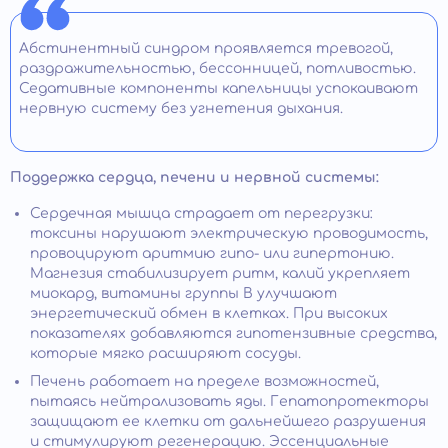
Абстинентный синдром проявляется тревогой,
раздражительностью, бессонницей, потливостью.
Седативные компоненты капельницы успокаивают
нервную систему без угнетения дыхания.
Поддержка сердца, печени и нервной системы:
Сердечная мышца страдает от перегрузки:
токсины нарушают электрическую проводимость,
провоцируют аритмию гипо- или гипертонию.
Магнезия стабилизирует ритм, калий укрепляет
миокард, витамины группы B улучшают
энергетический обмен в клетках. При высоких
показателях добавляются гипотензивные средства,
которые мягко расширяют сосуды.
Печень работает на пределе возможностей,
пытаясь нейтрализовать яды. Гепатопротекторы
защищают ее клетки от дальнейшего разрушения
и стимулируют регенерацию. Эссенциальные