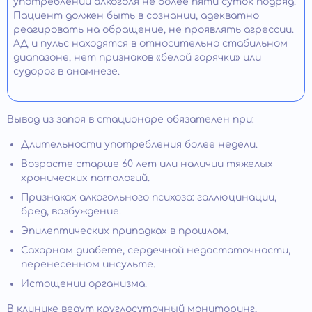
употреблении алкоголя не более пяти суток подряд.
Пациент должен быть в сознании, адекватно
реагировать на обращение, не проявлять агрессии.
АД и пульс находятся в относительно стабильном
диапазоне, нет признаков «белой горячки» или
судорог в анамнезе.
Вывод из запоя в стационаре обязателен при:
Длительности употребления более недели.
Возрасте старше 60 лет или наличии тяжелых
хронических патологий.
Признаках алкогольного психоза: галлюцинации,
бред, возбуждение.
Эпилептических припадках в прошлом.
Сахарном диабете, сердечной недостаточности,
перенесенном инсульте.
Истощении организма.
В клинике ведут круглосуточный мониторинг,