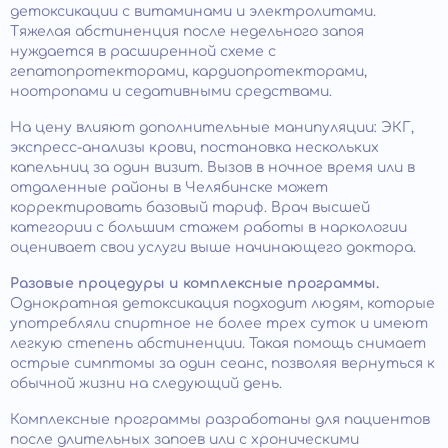
детоксикации с витаминами и электролитами.
Тяжелая абстиненция после недельного запоя
нуждается в расширенной схеме с
гепатопротекторами, кардиопротекторами,
ноотропами и седативными средствами.
На цену влияют дополнительные манипуляции: ЭКГ,
экспресс-анализы крови, постановка нескольких
капельниц за один визит. Вызов в ночное время или в
отдаленные районы в Челябинске может
корректировать базовый тариф. Врач высшей
категории с большим стажем работы в наркологии
оценивает свои услуги выше начинающего доктора.
Разовые процедуры и комплексные программы.
Однократная детоксикация подходит людям, которые
употребляли спиртное не более трех суток и имеют
легкую степень абстиненции. Такая помощь снимает
острые симптомы за один сеанс, позволяя вернуться к
обычной жизни на следующий день.
Комплексные программы разработаны для пациентов
после длительных запоев или с хроническими