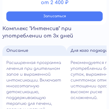
от 2 400 ₽
Записатьcя
Комплекс "Интенсив" при
употреблении от 3х дней
Описание
Для кого подход
Расширенная программа
Рекомендуется п
лечения при длительном
употреблении бо
запое и выраженной
суток, выраженн
интоксикации. Включает
симптомах отме
многоэтапную
истощении орга
детоксикацию,
высоком риске
поддерживающую
осложнений.
терапию для печени,