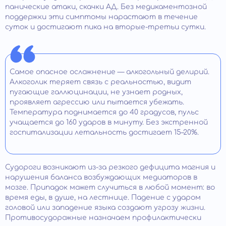
панические атаки, скачки АД. Без медикаментозной
поддержки эти симптомы нарастают в течение
суток и достигают пика на вторые-третьи сутки.
Самое опасное осложнение — алкогольный делирий.
Алкоголик теряет связь с реальностью, видит
пугающие галлюцинации, не узнает родных,
проявляет агрессию или пытается убежать.
Температура поднимается до 40 градусов, пульс
учащается до 160 ударов в минуту. Без экстренной
госпитализации летальность достигает 15–20%.
Судороги возникают из-за резкого дефицита магния и
нарушения баланса возбуждающих медиаторов в
мозге. Припадок может случиться в любой момент: во
время еды, в душе, на лестнице. Падение с ударом
головой или западение языка создают угрозу жизни.
Противосудорожные назначаем профилактически