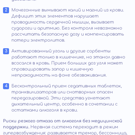
Мочегонные вымывают калий и магний из крови.
Дефицит этих элементов нарушает
проводимость сердечной мышцы, вызывает
судороги и аритмию. Без контроля невозможно
рассчитать безопасную дозу и компенсировать
потери электролитов.
Активированный уголь и другие сорбенты
работают только в кишечнике, но этанол давно
всосался в кровь. Прием больших доз угля может
спровоцировать запор и кишечную
непроходимость на фоне обезвоживания.
Бесконтрольный прием седативных таблеток,
транквилизаторов или снотворных опасен
передозировкой. Эти средства угнетают
дыхательный центр, особенно в сочетании с
остатками алкоголя в крови.
Риски резкого отказа от алкоголя без медицинской
поддержки.
Нервная система переходит в режим
гипервозбуждения: развивается тремор, бессонница,