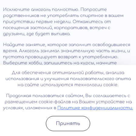
Исключите алкоголь полностью. Попросите
родственников не употреблять спиртное в вашем
присутствии первые недели. Откажитесь от
посещения застолий, корпоративов, встреч с
друзьями, где будет выпивка.
Найдите занятие, которое заполнит освободившееся
время. Алкоголь занимал значительную часть жизни, и
пустота провоцирует возврат к употреблению.
Выберите хобби, запишитесь на курсы, начните
изучать новый навык. Физическая активность,
Для обеспечения оптимальной работы, анализа
творчество, волонтерство помогают переключить
использования и улучшения пользовательского опыта
фокус внимания и получать удовольствие без
на сайте используются технологии cookie.
химической стимуляции.
Продолжая пользоваться сайтом, Вы соглашаетесь с
Дальнейшее лечение алкогольной зависимости
.
размещением cookie-файлов на Вашем устройстве на
Детоксикация решает физическую проблему
условиях, изложенных в
Политике конфиденциальности.
интоксикации, но не устраняет психологическую
зависимость. Без комплексного
лечения алкоголизма
риск срыва в течение трех месяцев превышает 80%.
Принять
Записатьcя
Позвонить
Обратитесь к нам для подбора противорецидивной
терапии: медикаментозного кодирования,