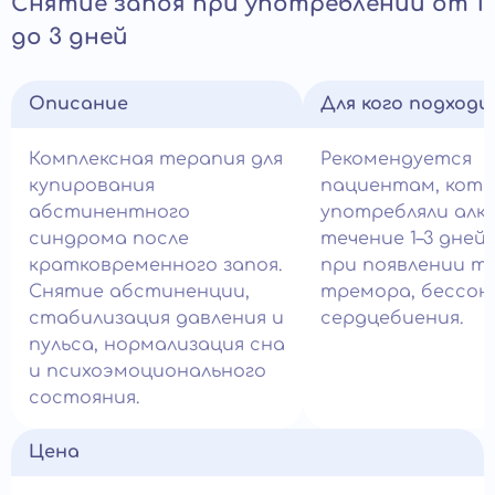
Снятие запоя при употреблении от 1
до 3 дней
Описание
Для кого подход
Комплексная терапия для
Рекомендуется
купирования
пациентам, кот
абстинентного
употребляли алко
синдрома после
течение 1–3 дней,
кратковременного запоя.
при появлении тр
Снятие абстиненции,
тремора, бессон
стабилизация давления и
сердцебиения.
пульса, нормализация сна
и психоэмоционального
состояния.
Цена