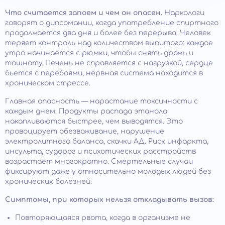
Что считается запоем и чем он опасен.
Наркологи
говорят о дипсомании, когда употребление спиртного
продолжается два дня и более без перерыва. Человек
теряет контроль над количеством выпитого: каждое
утро начинается с рюмки, чтобы снять дрожь и
тошноту. Печень не справляется с нагрузкой, сердце
бьется с перебоями, нервная система находится в
хроническом стрессе.
Главная опасность — нарастание токсичности с
каждым днем. Продукты распада этанола
накапливаются быстрее, чем выводятся. Это
провоцирует обезвоживание, нарушение
электролитного баланса, скачки АД. Риск инфаркта,
инсульта, судорог и психотических расстройств
возрастает многократно. Смертельные случаи
фиксируют даже у относительно молодых людей без
хронических болезней.
Симптомы, при которых нельзя откладывать вызов:
Повторяющаяся рвота, когда в организме не