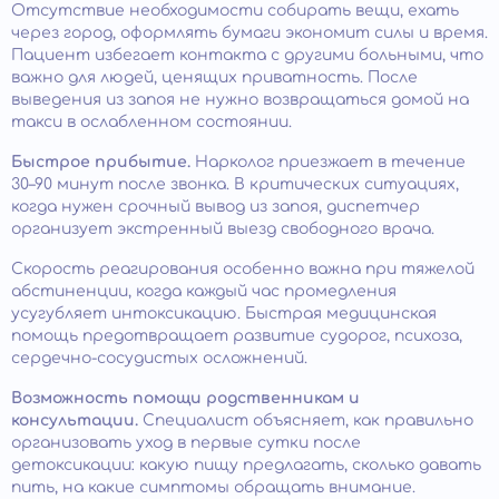
Отсутствие необходимости собирать вещи, ехать
через город, оформлять бумаги экономит силы и время.
Пациент избегает контакта с другими больными, что
важно для людей, ценящих приватность. После
выведения из запоя не нужно возвращаться домой на
такси в ослабленном состоянии.
Быстрое прибытие.
Нарколог приезжает в течение
30–90 минут после звонка. В критических ситуациях,
когда нужен срочный вывод из запоя, диспетчер
организует экстренный выезд свободного врача.
Скорость реагирования особенно важна при тяжелой
абстиненции, когда каждый час промедления
усугубляет интоксикацию. Быстрая медицинская
помощь предотвращает развитие судорог, психоза,
сердечно-сосудистых осложнений.
Возможность помощи родственникам и
консультации.
Специалист объясняет, как правильно
организовать уход в первые сутки после
детоксикации: какую пищу предлагать, сколько давать
пить, на какие симптомы обращать внимание.