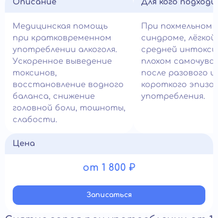
Описание
Для кого подход
Медицинская помощь
При похмельном
при кратковременном
синдроме, лёгкой
употреблении алкоголя.
средней интокси
Ускоренное выведение
плохом самочувс
токсинов,
после разового и
восстановление водного
короткого эпизо
баланса, снижение
употребления.
головной боли, тошноты,
слабости.
Цена
от 1 800 ₽
Записатьcя