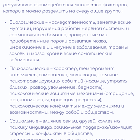
результате взаимодействия множества факторов,
которые можно разделить на следующие группы:
Биологические – наследственность, генетические
мутации, нарушения работы нервной системы и
гормонального баланса, врожденные или
приобретенные пороки развития мозга,
инфекционные и иммунные заболевания, травмы
головы и мозга, хронические соматические
заболевания.
Психологические – характер, темперамент,
интеллект, самооценка, мотивация, наличие
психотравмирующих событий (насилие, утрата
близких, развод, увольнение, бедность),
психологические защитные механизмы (отрицание,
рационализация, проекция, регрессия),
психологические конфликты между желаниями и
возможностями, между собой и обществом.
Социальные – влияние семьи, друзей, коллег на
психику индивида; социальная поддержка/изоляция;
стрессы и конфликты в обществе,
несправедливость и дискриминация; изменения,