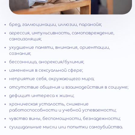
бред, галлюцинации, иллюзии, паранойя;
агрессия, импульсивность, самоповреждение,
самоизоляция;
ухудшение памяти, внимания, ориентации,
сознания;
бессонница, анорексия/булимия;
изменения в сексуальной сфере;
неприятие себя, окружающего мира;
отсутствие общения и взаимодействия в социуме;
дефицит интереса к жизни;
хроническая усталость, снижение
работоспособности и учебной успеваемости;
чувство вины, беспомощности, безнадежности;
суицидальные мысли или попытки самоубийства.