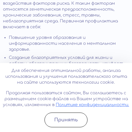
воздействия факторов риска. К таким факторам
относятся генетическая предрасположенность,
хронические заболевания, стресс, травмы,
неблагоприятная среда. Первичная профилактика
включает в себя:
Повышение уровня образования и
информированности населения о ментальном
здоровье.
Создание благоприятных условий для жизни и
работы, обеспечивающих безопасность, комфорт,
социальную поддержку и удовлетворение
Для обеспечения оптимальной работы, анализа
потребностей человека.
использования и улучшения пользовательского опыта
на сайте используются технологии cookie.
Формирование здорового образа жизни,
включающего регулярное физическое нагрузку,
Продолжая пользоваться сайтом, Вы соглашаетесь с
сбалансированное питание, отказ от вредных
размещением cookie-файлов на Вашем устройстве на
привычек, достаточный сон и отдых.
условиях, изложенных в
Политике конфиденциальности.
Развитие личностных ресурсов и навыков
преодоления
стрессов
– самоуважения,
Принять
самоконтроля, оптимизма, гибкости, творчества.
Записатьcя
Позвонить
Своевременное обращение за помощью при