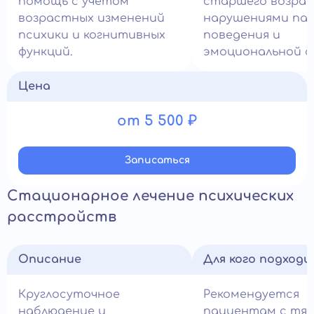
помощь с учётом
старшего возрас
возрастных изменений
нарушениями па
психики и когнитивных
поведения и
функций.
эмоциональной с
Цена
от 5 500 ₽
Записатьcя
Стационарное лечение психических
расстройств
Описание
Для кого подход
Круглосуточное
Рекомендуется
наблюдение и
пациентам с тя