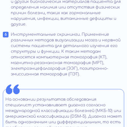
и других биологических материалов пациента для
определения наличия или отсутствия физических
причин болезни, таких как гормональные
нарушения, инфекции, витаминные дефициты и
другие.
Инструментальные скрининги. Применение
различных методов визуализации мозга и нервной
системы пациента для детального изучения его
структуры и функции. К таким методам
относятся компьютерная томография (КТ),
магнитно-резонансная томография (МРТ),
электроэнцефалография (ЭЭГ), позитронно-
эмиссионная томография (ПЭТ).
На основании результатов обследования
специалист устанавливает диагноз согласно
международной классификации болезней (МКБ-10) или
американской классификации (DSM-5). Диагноз может
быть однозначным или дифференциальным, то есть