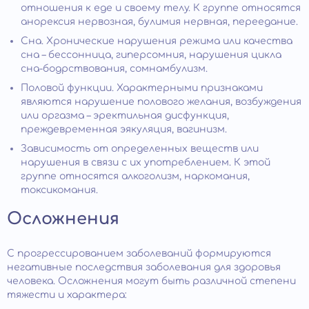
отношения к еде и своему телу. К группе относятся
анорексия нервозная, булимия нервная, переедание.
Сна. Хронические нарушения режима или качества
сна – бессонница, гиперсомния, нарушения цикла
сна-бодрствования, сомнамбулизм.
Половой функции. Характерными признаками
являются нарушение полового желания, возбуждения
или оргазма – эректильная дисфункция,
преждевременная эякуляция, вагинизм.
Зависимость от определенных веществ или
нарушения в связи с их употреблением. К этой
группе относятся алкоголизм, наркомания,
токсикомания.
Осложнения
С прогрессированием заболеваний формируются
негативные последствия заболевания для здоровья
человека. Осложнения могут быть различной степени
тяжести и характера: