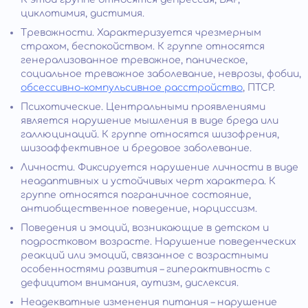
циклотимия, дистимия.
Тревожности. Характеризуется чрезмерным
страхом, беспокойством. К группе относятся
генерализованное тревожное, паническое,
социальное тревожное заболевание, неврозы, фобии,
обсессивно-компульсивное расстройство
, ПТСР.
Психотические. Центральными проявлениями
является нарушение мышления в виде бреда или
галлюцинаций. К группе относятся шизофрения,
шизоаффективное и бредовое заболевание.
Личности. Фиксируется нарушение личности в виде
неадаптивных и устойчивых черт характера. К
группе относятся пограничное состояние,
антиобщественное поведение, нарциссизм.
Поведения и эмоций, возникающие в детском и
подростковом возрасте. Нарушение поведенческих
реакций или эмоций, связанное с возрастными
особенностями развития – гиперактивность с
дефицитом внимания, аутизм, дислексия.
Неадекватные изменения питания – нарушение