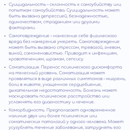
Суицидальность – склонность к самоубийству или
попыткам самоубийства. Суицидальность может
быть вызвана депрессией, безнадежностью,
одиночеством, страданием или другими
факторами.
Самоповреждение – нанесение себе физического
вреда без намерения умереть. Самоповреждение
может быть вызвано стрессом, тревогой, гневом,
виной, самоненавистью. Приводит к инфекциям,
кровотечениям, шрамам, сепсису.
Соматизация. Перенос психического дискомфорта
на телесный уровень. Соматизация может
проявляться в виде различных симптомов – мигрень,
боли в животе, учащенное сердцебиение,
дыхательная недостаточность. Болезнь может
маскировать психическое расстройство или
усложнять его диагностику и лечение.
Коморбидность. Предполагает одновременное
наличие двух или более психических или
соматических патологий у одного человека. Может
усугублять течение заболевания, затруднять его