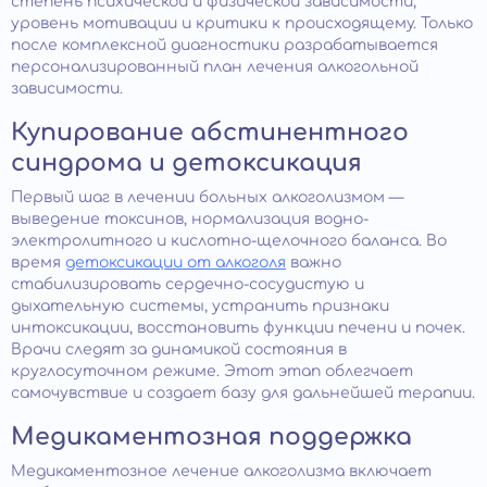
степень психической и физической зависимости,
уровень мотивации и критики к происходящему. Только
после комплексной диагностики разрабатывается
персонализированный план лечения алкогольной
зависимости.
Купирование абстинентного
синдрома и детоксикация
Первый шаг в лечении больных алкоголизмом —
выведение токсинов, нормализация водно-
электролитного и кислотно-щелочного баланса. Во
время
детоксикации от алкоголя
важно
стабилизировать сердечно-сосудистую и
дыхательную системы, устранить признаки
интоксикации, восстановить функции печени и почек.
Врачи следят за динамикой состояния в
круглосуточном режиме. Этот этап облегчает
самочувствие и создает базу для дальнейшей терапии.
Медикаментозная поддержка
Медикаментозное лечение алкоголизма включает