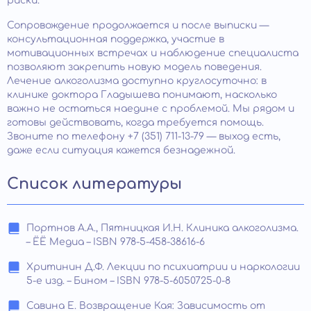
риски.
Сопровождение продолжается и после выписки —
консультационная поддержка, участие в
мотивационных встречах и наблюдение специалиста
позволяют закрепить новую модель поведения.
Лечение алкоголизма доступно круглосуточно: в
клинике доктора Гладышева понимают, насколько
важно не остаться наедине с проблемой. Мы рядом и
готовы действовать, когда требуется помощь.
Звоните по телефону +7 (351) 711-13-79 — выход есть,
даже если ситуация кажется безнадежной.
Список литературы
Портнов А.А., Пятницкая И.Н. Клиника алкоголизма.
– ЁЁ Медиа – ISBN 978-5-458-38616-6
Хритинин Д.Ф. Лекции по психиатрии и наркологии
5-е изд. – Бином – ISBN 978-5-6050725-0-8
Савина Е. Возвращение Кая: Зависимость от