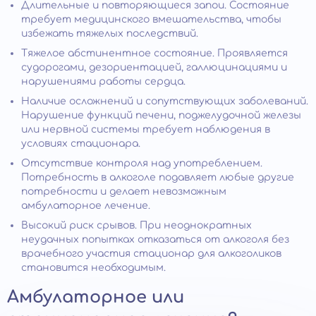
Длительные и повторяющиеся запои. Состояние
требует медицинского вмешательства, чтобы
избежать тяжелых последствий.
Тяжелое абстинентное состояние. Проявляется
судорогами, дезориентацией, галлюцинациями и
нарушениями работы сердца.
Наличие осложнений и сопутствующих заболеваний.
Нарушение функций печени, поджелудочной железы
или нервной системы требует наблюдения в
условиях стационара.
Отсутствие контроля над употреблением.
Потребность в алкоголе подавляет любые другие
потребности и делает невозможным
амбулаторное лечение.
Высокий риск срывов. При неоднократных
неудачных попытках отказаться от алкоголя без
врачебного участия стационар для алкоголиков
становится необходимым.
Амбулаторное или