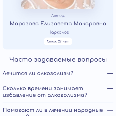
Автор:
Морозова Елизавета Макаровна
Нарколог
Стаж: 29 лет
Часто задаваемые вопросы
Лечится ли алкоголизм?
Да, алкоголизм поддается лечению. Существует
Сколько времени занимает
множество методов терапии, включая
избавление от алкоголизма?
медикаментозную терапию, психотерапию, групповые
и индивидуальные занятия, а также семейные и
социальные программы поддержки.
Не существует конкретного ответа на этот вопрос,
Помогают ли в лечении народные
потому что каждый случай алкоголизма уникален и