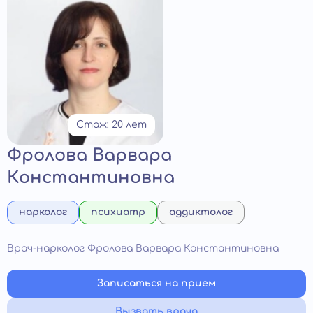
Стаж: 20 лет
Фролова Варвара
Константиновна
нарколог
психиатр
аддиктолог
Врач-нарколог Фролова Варвара Константиновна
Записаться на прием
Вызвать врача