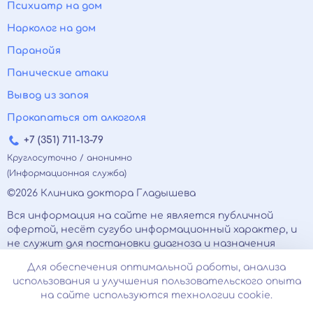
Психиатр на дом
Нарколог на дом
Паранойя
Панические атаки
Вывод из запоя
Прокапаться от алкоголя
+7 (351) 711-13-79
Круглосуточно / анонимно
(Информационная служба)
©2026 Клиника доктора Гладышева
Вся информация на сайте не является публичной
офертой, несёт сугубо информационный характер, и
не служит для постановки диагноза и назначения
лечения.
Для обеспечения оптимальной работы, анализа
Есть противопоказания, необходимо
использования и улучшения пользовательского опыта
проконсультироваться с врачом. Консультационные
на сайте используются технологии cookie.
услуги, оказываемые по телефону, мессенджерам и в