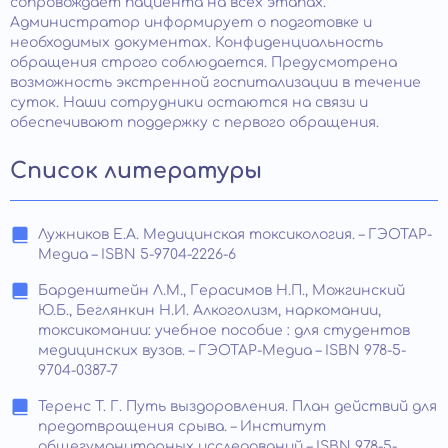
сопровождает пациента на всех этапах.
Администратор информирует о подготовке и
необходимых документах. Конфиденциальность
обращения строго соблюдается. Предусмотрена
возможность экстренной госпитализации в течение
суток. Наши сотрудники остаются на связи и
обеспечивают поддержку с первого обращения.
Список литературы
Лужников Е.А. Медицинская токсикология. – ГЭОТАР-
Медиа – ISBN 5-9704-2226-6
Барденштейн Л.М., Герасимов Н.П., Можгинский
Ю.Б., Беглянкин Н.И. Алкоголизм, наркомании,
токсикомании: учебное пособие : для студентов
медицинских вузов. – ГЭОТАР-Медиа – ISBN 978-5-
9704-0387-7
Теренс Т. Г. Путь выздоровления. План действий для
предотвращения срыва. – Институт
общегуманитарных исследований – ISBN 978-5-