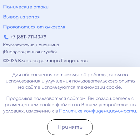
Панические атаки
Вывод из запоя
Прокапаться от алкоголя
+7 (351) 711-13-79
Круглосуточно / анонимно
(Информационная служба)
©2026 Клиника доктора Гладышева
Вся информация на сайте не является публичной
Для обеспечения оптимальной работы, анализа
офертой, несёт сугубо информационный характер, и
использования и улучшения пользовательского опыта
не служит для постановки диагноза и назначения
на сайте используются технологии cookie.
лечения.
Есть противопоказания, необходимо
Продолжая пользоваться сайтом, Вы соглашаетесь с
проконсультироваться с врачом. Консультационные
размещением cookie-файлов на Вашем устройстве на
услуги, оказываемые по телефону, мессенджерам и в
условиях, изложенных в
Политике конфиденциальности.
соцсетях носят исключительно информационный
характер и не являются медицинскими услугами.
Принять
Оставаясь на сайте вы соглашаетесь на
Записатьcя
Позвонить
использование cookies. 18+