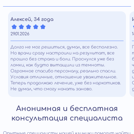
Алексей, 34 года
29.01.2026
1
Долго не мог решиться, думал, все бесполезно.
Но врачи сразу настроили на результат, все
прошло без страха и боли. Проснулся уже без
ломки, как будто вытащили из темноты.
Огромное спасибо персоналу, реально спасли.
Условия отличные, отношение уважительное.
Теперь продолжаю лечение, уже без наркотиков.
Не думал, что смогу начать заново.
Анонимная и бесплатная
консультация специалиста
Опытные специалисты нашей клиники помогут найти