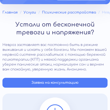
Главная
Услуги
Психические расстройства
Нев
Устали от бесконечной
тревоги и напряжения?
Невроз заставляет вас постоянно быть в режиме
выживания и искать у себя болезни. Мы поможем вашей
нервной системе расслабиться: с помощью бережной
психотерапии (КПТ) и мягкой поддержки организма
уберем панические атаки, нормализуем сон и вернем
вам спокойную, уверенную жизнь. Анонимно.
Заявка на консультацию