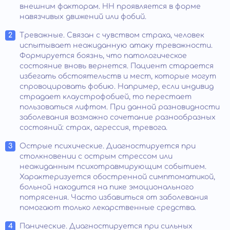
внешним факторам. НН проявляется в форме
навязчивых движений или фобий.
Тревожные. Связан с чувством страха, человек
испытывает неожиданную атаку тревожности.
Формируется боязнь, что патологическое
состояние вновь вернется. Пациент старается
избегать обстоятельств и мест, которые могут
спровоцировать фобию. Например, если индивид
страдает клаустрофобией, то перестает
пользоваться лифтом. При данной разновидности
заболевания возможно сочетание разнообразных
состояний: страх, агрессия, тревога.
Острые психические. Диагностируется при
столкновении с острым стрессом или
неожиданным психотравмирующим событием.
Характеризуется обостренной симптоматикой,
больной находится на пике эмоционального
потрясения. Часто избавиться от заболевания
помогают только лекарственные средства.
Панические. Диагностируется при сильных