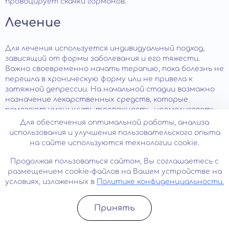
провоцирует скачки гормонов.
Лечение
Для лечения используется индивидуальный подход,
зависящий от формы заболевания и его тяжести.
Важно своевременно начать терапию, пока болезнь не
перешла в хроническую форму или не привела к
затяжной депрессии. На начальной стадии возможно
назначение лекарственных средств, которые
помогают уменьшить тревожность, нормализовать
сон, улучшить самочувствие. В фармакотерапии
Для обеспечения оптимальной работы, анализа
применяют такие препараты, как:
использования и улучшения пользовательского опыта
на сайте используются технологии cookie.
антидепрессанты;
Продолжая пользоваться сайтом, Вы соглашаетесь с
транквилизаторы;
размещением cookie-файлов на Вашем устройстве на
нейролептики;
условиях, изложенных в
Политике конфиденциальности.
ноотропы;
психостимуляторы.
Принять
Записатьcя
Позвонить
Самостоятельно назначать медикаменты нельзя,