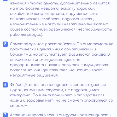
желания что-то делать. Дополнительно делится
на три формы: невротическая (упадок сил,
ослабление концентрации, нарушение сна);
психотическая (слабость, подавленность,
незначительные нагрузки негативно влияют на
общее состояние); органическая (нестабильность
работы сердца).
Соматоформное расстройство. По симптоматике
практически идентичны с соматическими
болезнями, но отсутствует физическая основа. В
отличие от ипохондриков, здесь не
предпринимают никаких попыток симулировать
патологию, они действительно испытывают
неприятные ощущения.
Фобии. Данная разновидность сопровождается
иррациональным страхом, не поддающимся
контролю. Пациент понимает, что угрозы для
жизни и здоровья нет, но не сможет справиться со
страхом.
Астено-невротический синдром – разновидность