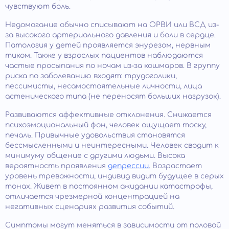
чувствуют боль.
Недомогание обычно списывают на ОРВИ или ВСД из-
за высокого артериального давления и боли в сердце.
Патология у детей проявляется энурезом, нервным
тиком. Также у взрослых пациентов наблюдаются
частые просыпания по ночам из-за кошмаров. В группу
риска по заболеванию входят: трудоголики,
пессимисты, несамостоятельные личности, лица
астенического типа (не переносят больших нагрузок).
Развиваются аффективные отклонения. Снижается
психоэмоциональный фон, человек ощущает тоску,
печаль. Привычные удовольствия становятся
бессмысленными и неинтересными. Человек сводит к
минимуму общение с другими людьми. Высока
вероятность проявления
депрессии
. Возрастает
уровень тревожности, индивид видит будущее в серых
тонах. Живет в постоянном ожидании катастрофы,
отличается чрезмерной концентрацией на
негативных сценариях развития событий.
Симптомы могут меняться в зависимости от половой