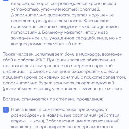
невроза, которая сопровождается хронической
усталостью, утомляемостью, апатией.
Дополнительно диагностируется нарушение
аппетита, раздражительность. Физические
проявления связаны с выдуманными сердечными
патологиями. Больному кажется, что у него
замедленное или учащенное сердцебиение, но на
кардиограмме отклонений нет.
Также человек испытывает боль в миокарде, возможен
сбой в работе ЖКТ. При диагностике обязательно
назначается исследование на предмет вирусной
инфекции. Прогноз на лечение благоприятный, если
пациент кроме основных занятий с психотерапевтом,
дополнительно будет заниматься арт-терапией
(расслабляет психику, устраняет негативные мысли).
Болезнь отличается по степени проявления:
Навязчивые. В симптоматике преобладают
разнообразные навязчивые состояния (действия,
страхи, мысли). Заболевание имеет психогенный
характер, сопровождается нетерпимостью к