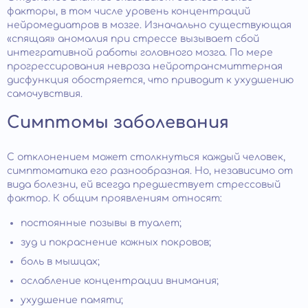
факторы, в том числе уровень концентраций
нейромедиатров в мозге. Изначально существующая
«спящая» аномалия при стрессе вызывает сбой
интегративной работы головного мозга. По мере
прогрессирования невроза нейротрансмиттерная
дисфункция обостряется, что приводит к ухудшению
самочувствия.
Симптомы заболевания
С отклонением может столкнуться каждый человек,
симптоматика его разнообразная. Но, независимо от
вида болезни, ей всегда предшествует стрессовый
фактор. К общим проявлениям относят:
постоянные позывы в туалет;
зуд и покраснение кожных покровов;
боль в мышцах;
ослабление концентрации внимания;
ухудшение памяти;