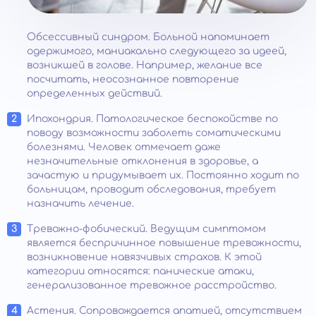
Обсессивный синдром. Больной напоминает
одержимого, маниакально следующего за идеей,
возникшей в голове. Например, желание все
посчитать, неосознанное повторение
определенных действий.
Ипохондрия. Патологическое беспокойстве по
поводу возможности заболеть соматическими
болезнями. Человек отмечает даже
незначительные отклонения в здоровье, а
зачастую и придумывает их. Постоянно ходит по
больницам, проводит обследования, требует
назначить лечение.
Тревожно-фобический. Ведущим симптомом
является беспричинное повышение тревожности,
возникновение навязчивых страхов. К этой
категории относятся: панические атаки,
генерализованное тревожное расстройство.
Астения. Сопровождается апатией, отсутствием