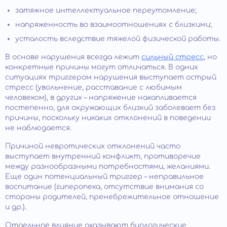
затяжное интеллектуальное переутомление;
напряженность во взаимоотношениях с близкими;
усталость вследствие тяжелой физической работы.
В основе нарушения всегда лежит
сильный стресс
, но
конкретные причины могут отличаться. В одних
ситуациях триггером нарушения выступает острый
стресс (увольнение, расставание с любимым
человеком), в других – напряжение накапливается
постепенно, для окружающих близкий заболевает без
причины, поскольку никаких отклонений в поведении
не наблюдается.
Причиной невротических отклонений часто
выступает внутренний конфликт, противоречие
между разнообразными потребностями, желаниями.
Еще один потенциальный триггер – неправильное
воспитание (гиперопека, отсутствие внимания со
стороны родителей, пренебрежительное отношение
и др.).
Отдельное влияние оказывают биологические