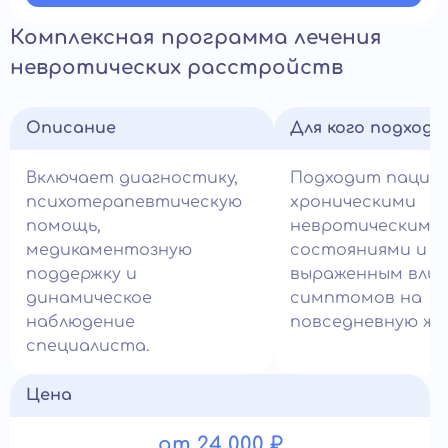
Комплексная программа лечения
невротических расстройств
Описание
Для кого подход
Включает диагностику,
Подходит пацие
психотерапевтическую
хроническими
помощь,
невротическими
медикаментозную
состояниями и
поддержку и
выраженным вли
динамическое
симптомов на
наблюдение
повседневную жи
специалиста.
Цена
от 24 000 ₽