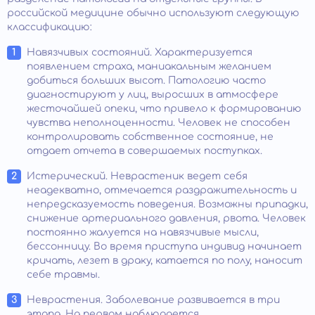
российской медицине обычно используют следующую
классификацию:
Навязчивых состояний. Характеризуется
появлением страха, маниакальным желанием
добиться больших высот. Патологию часто
диагностируют у лиц, выросших в атмосфере
жесточайшей опеки, что привело к формированию
чувства неполноценности. Человек не способен
контролировать собственное состояние, не
отдает отчета в совершаемых поступках.
Истерический. Неврастеник ведет себя
неадекватно, отмечается раздражительность и
непредсказуемость поведения. Возможны припадки,
снижение артериального давления, рвота. Человек
постоянно жалуется на навязчивые мысли,
бессонницу. Во время приступа индивид начинает
кричать, лезет в драку, катается по полу, наносит
себе травмы.
Неврастения. Заболевание развивается в три
этапа. На первом наблюдается