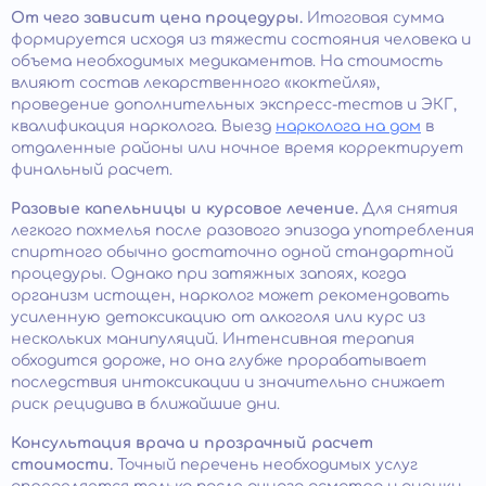
От чего зависит цена процедуры.
Итоговая сумма
формируется исходя из тяжести состояния человека и
объема необходимых медикаментов. На стоимость
влияют состав лекарственного «коктейля»,
проведение дополнительных экспресс-тестов и ЭКГ,
квалификация нарколога. Выезд
нарколога на дом
в
отдаленные районы или ночное время корректирует
финальный расчет.
Разовые капельницы и курсовое лечение.
Для снятия
легкого похмелья после разового эпизода употребления
спиртного обычно достаточно одной стандартной
процедуры. Однако при затяжных запоях, когда
организм истощен, нарколог может рекомендовать
усиленную детоксикацию от алкоголя или курс из
нескольких манипуляций. Интенсивная терапия
обходится дороже, но она глубже прорабатывает
последствия интоксикации и значительно снижает
риск рецидива в ближайшие дни.
Консультация врача и прозрачный расчет
стоимости.
Точный перечень необходимых услуг