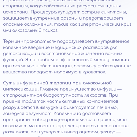
спиртным, когда собственные ресурсы очищения
исчерпаны. Процедура купирует острые симптомы,
защищает внутренние органы и предотвращает
опасные осложнения, такие как гипертонический криз
или алкогольный психоз.
Термин «прокапаться» подразумевает внутривенное
капельное введение медицинских растворов для
детоксикации и восстановления жизненно важных
функций. Это наиболее эффективный метод помощи
при похмелье и абстиненции, поскольку действующие
вещества попадают напрямую в кровоток.
Суть инфузионной терапии при алкогольной
интоксикации.
Главное преимущество инфузии —
стопроцентная биодоступность лекарств. При
приеме таблеток часть активных компонентов
разрушается в желудке и фильтруется печенью,
замедляя результат. Капельница доставляет
препараты в обход пищеварительного тракта, что
позволяет мгновенно корректировать состав крови,
разжижать ее и ускорять вывод ацетальдегида —