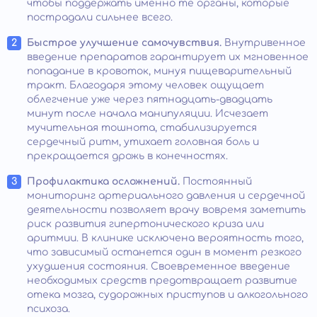
чтобы поддержать именно те органы, которые
пострадали сильнее всего.
Быстрое улучшение самочувствия.
Внутривенное
введение препаратов гарантирует их мгновенное
попадание в кровоток, минуя пищеварительный
тракт. Благодаря этому человек ощущает
облегчение уже через пятнадцать-двадцать
минут после начала манипуляции. Исчезает
мучительная тошнота, стабилизируется
сердечный ритм, утихает головная боль и
прекращается дрожь в конечностях.
Профилактика осложнений.
Постоянный
мониторинг артериального давления и сердечной
деятельности позволяет врачу вовремя заметить
риск развития гипертонического криза или
аритмии. В клинике исключена вероятность того,
что зависимый останется один в момент резкого
ухудшения состояния. Своевременное введение
необходимых средств предотвращает развитие
отека мозга, судорожных приступов и алкогольного
психоза.