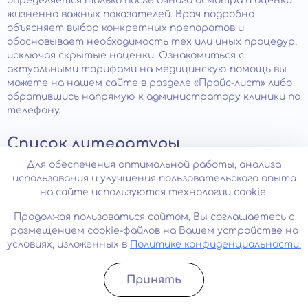
определяется только после очного осмотра и оценки
жизненно важных показателей. Врач подробно
объясняет выбор конкретных препаратов и
обосновывает необходимость тех или иных процедур,
исключая скрытые наценки. Ознакомиться с
актуальными тарифами на медицинскую помощь вы
можете на нашем сайте в разделе «Прайс-лист» либо
обратившись напрямую к администратору клиники по
телефону.
Список литературы
Для обеспечения оптимальной работы, анализа
использования и улучшения пользовательского опыта
И. Н. Иванец, М. А. Винникова, Е. А. Брюн —
на сайте используются технологии cookie.
Наркология. Национальное руководство (краткое
издание) — ГЭОТАР-Медиа, 2020 — ISBN 978-5-9704-
Продолжая пользоваться сайтом, Вы соглашаетесь с
5423-7
размещением cookie-файлов на Вашем устройстве на
условиях, изложенных в
Политике конфиденциальности.
Барденштейн Л.М., Герасимов Н.П., Можгинский
Ю.Б., Беглянкин Н.И. Алкоголизм, наркомании,
Принять
токсикомании: учебное пособие : для студентов
Записатьcя
Позвонить
медицинских вузов. – ГЭОТАР-Медиа – ISBN 978-5-