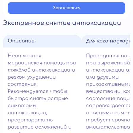
Записатьcя
Экстренное снятие интоксикации
Описание
Для кого подход
Неотложная
Проводится пац
медицинская помощь при
при выраженной
тяжёлой интоксикации и
интоксикации ал
резком ухудшении
или другими
состояния.
психоактивными
Рекомендуется чтобы
веществами, ког
быстро снять острые
состояние паци
симптомы
сопровождается
интоксикации,
опасными симпт
предотвратить
требует срочног
развитие осложнений и
вмешательства в