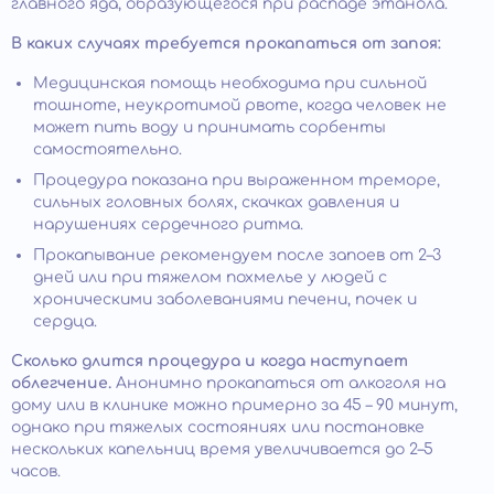
главного яда, образующегося при распаде этанола.
В каких случаях требуется прокапаться от запоя:
Медицинская помощь необходима при сильной
тошноте, неукротимой рвоте, когда человек не
может пить воду и принимать сорбенты
самостоятельно.
Процедура показана при выраженном треморе,
сильных головных болях, скачках давления и
нарушениях сердечного ритма.
Прокапывание рекомендуем после запоев от 2–3
дней или при тяжелом похмелье у людей с
хроническими заболеваниями печени, почек и
сердца.
Сколько длится процедура и когда наступает
облегчение.
Анонимно прокапаться от алкоголя на
дому или в клинике можно примерно за 45 – 90 минут,
однако при тяжелых состояниях или постановке
нескольких капельниц время увеличивается до 2–5
часов.