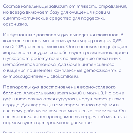
Состав капельницы зависит от тяжести отравления,
но всегда включает базу для очищения крови и
симптоматические средства для поддержки
организма.
Инфузионные растворы для выведения токсинов.
В
качестве основы мы используем хлорид натрия 0,9%
или 5–10% раствор глюкозы. Они восполняют дефицит
жидкости в сосудах, способствуют разжижению крови
и ускоряют работу почек по выведению токсичных
метаболитов этанола. Для более интенсивного
очищения применяем комплексные детоксиканты с
антиоксидантными свойствами.
Препараты для восстановления водно-солевого
баланса.
Алкоголь вымывает калий и магний. На фоне
дефицита появляются судороги, нарушается ритма
сердца. Для коррекции электролитного профиля в
систему добавляем калиево-магниевые комплексы. Он
восстанавливают проводимость сердечной мышцы и
нормализуют артериальное давление.