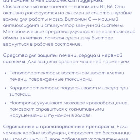
Витамины и метаболическая поддержка.
Обязательный компонент — витамины B1, B6. Они
активно расходуются на окисление спирта и крайне
важны для работы мозга. Витамин C — мощный
антиоксидант и стимулятор иммунной системы.
Метаболические средства улучшают энергетический
обмен в клетках, помогая организму быстрее
вернуться в рабочее состояние.
Средства для защиты печени, сердца и нервной
системы.
Для защиты органов-мишеней применяем:
Гепатопротекторы: восстанавливают клетки
печени, поврежденные токсинами.​
Кардиопротекторы: поддерживают миокард при
гипоксии.
Ноотропы: улучшают мозговое кровообращение,
помогают справиться с когнитивными
нарушениями и туманом в голове.
Седативные и противорвотные препараты.
Если
человек крайне возбужден, страдает от бессонницы
или галлюцинаций, врач добавляет успокоительные