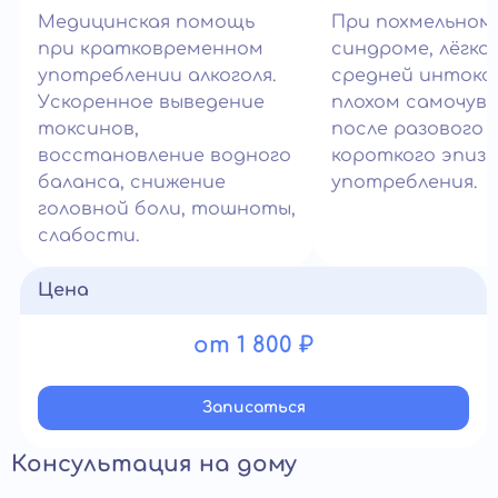
Медицинская помощь
При похмельном
при кратковременном
синдроме, лёгко
употреблении алкоголя.
средней интокс
Ускоренное выведение
плохом самочув
токсинов,
после разового 
восстановление водного
короткого эпиз
баланса, снижение
употребления.
головной боли, тошноты,
слабости.
Цена
от 1 800 ₽
Записатьcя
Консультация на дому