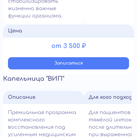
стабилизировать
жизненно важные
функции организма.
Цена
от 3 500 ₽
Записатьcя
Капельница "ВИП"
Описание
Для кого подход
Премиальная программа
Для пациентов с
комплексного
тяжёлой интокси
восстановления под
после длительног
усиленным медицинским
при выраженном