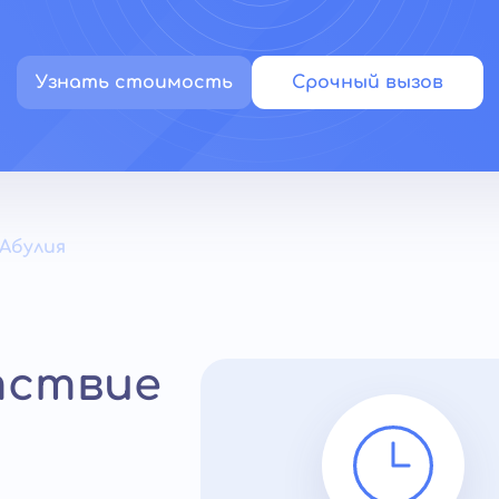
Узнать стоимость
Срочный вызов
Абулия
тствие