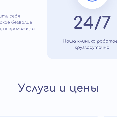
ить себя
24/7
ское безволие
, неврология) и
Наша клиника работа
круглосуточно
Услуги и цены