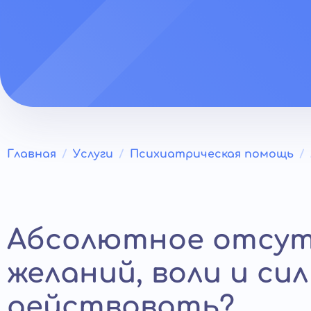
Главная
Услуги
Психиатрическая помощь
Абсолютное отсу
желаний, воли и сил
действовать?