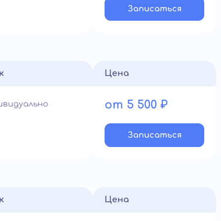
Записатьcя
к
Цена
от 5 500 ₽
ивидуально
Записатьcя
к
Цена