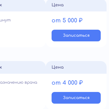
к
Цена
от 5 000 ₽
минут
Записатьcя
к
Цена
от 4 000 ₽
назначению врача
Записатьcя