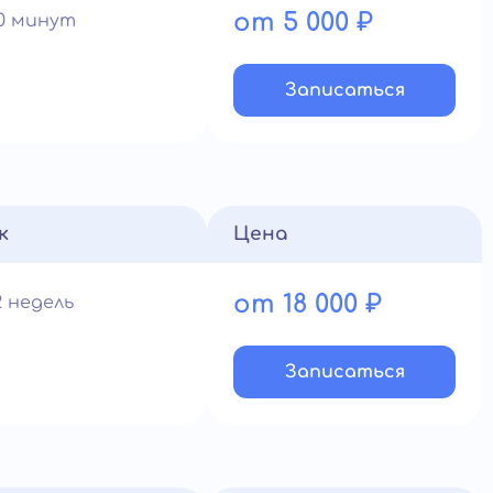
от 5 000 ₽
60 минут
Записатьcя
к
Цена
от 18 000 ₽
2 недель
Записатьcя