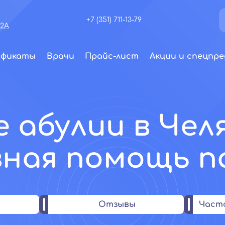
+7 (351) 711-13-79
72А
ификаты
Врачи
Прайс-лист
Акции и спецпре
 абулии в Чел
ная помощь 
Отзывы
Част