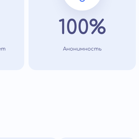
100%
ет
Анонимность