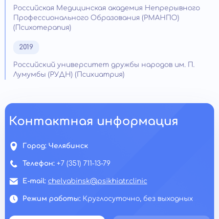
Российская Медицинская академия Непрерывного
Профессионального Образования (РМАНПО)
(Психотерапия)
2019
Российский университет дружбы народов им. П.
Лумумбы (РУДН) (Психиатрия)
Контактная информация
Город:
Челябинск
Телефон:
+7 (351) 711-13-79
E-mail:
chelyabinsk@psikhiatr.clinic
Режим работы:
Круглосуточно, без выходных