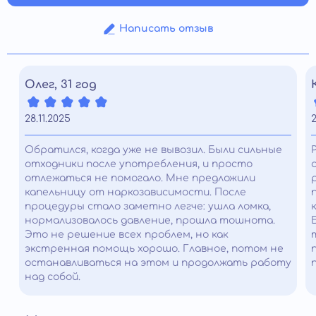
Написать отзыв
Олег, 31 год
28.11.2025
2
Обратился, когда уже не вывозил. Были сильные
отходники после употребления, и просто
отлежаться не помогало. Мне предложили
капельницу от наркозависимости. После
процедуры стало заметно легче: ушла ломка,
нормализовалось давление, прошла тошнота.
Это не решение всех проблем, но как
экстренная помощь хорошо. Главное, потом не
останавливаться на этом и продолжать работу
над собой.