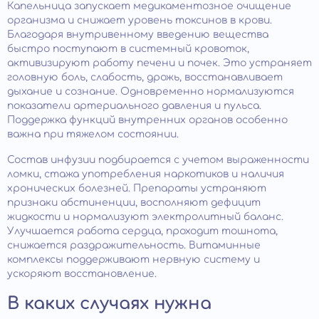
Капельница запускает медикаментозное очищение
организма и снижает уровень токсинов в крови.
Благодаря внутривенному введению вещества
быстро поступают в системный кровоток,
активизируют работу печени и почек. Это устраняет
головную боль, слабость, дрожь, восстанавливает
дыхание и сознание. Одновременно нормализуются
показатели артериального давления и пульса.
Поддержка функций внутренних органов особенно
важна при тяжелом состоянии.
Состав инфузии подбирается с учетом выраженности
ломки, стажа употребления наркотиков и наличия
хронических болезней. Препараты устраняют
признаки абстиненции, восполняют дефицит
жидкости и нормализуют электролитный баланс.
Улучшается работа сердца, проходит тошнота,
снижается раздражительность. Витаминные
комплексы поддерживают нервную систему и
ускоряют восстановление.
В каких случаях нужна