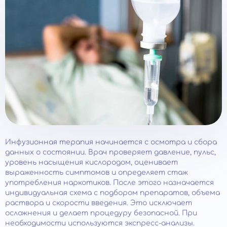
Инфузионная терапия начинается с осмотра и сбора
данных о состоянии. Врач проверяет давление, пульс,
уровень насыщения кислородом, оценивает
выраженность симптомов и определяет стаж
употребления наркотиков. После этого назначается
индивидуальная схема с подбором препаратов, объема
раствора и скорости введения. Это исключает
осложнения и делает процедуру безопасной. При
необходимости используются экспресс-анализы.