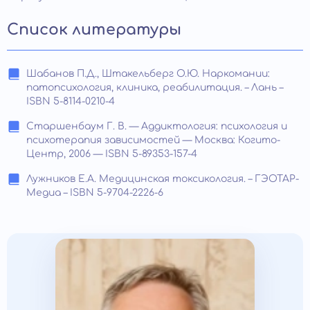
Список литературы
Шабанов П.Д., Штакельберг О.Ю. Наркомании:
патопсихология, клиника, реабилитация. – Лань –
ISBN 5-8114-0210-4
Старшенбаум Г. В. — Аддиктология: психология и
психотерапия зависимостей — Москва: Когито-
Центр, 2006 — ISBN 5-89353-157-4
Лужников Е.А. Медицинская токсикология. – ГЭОТАР-
Медиа – ISBN 5-9704-2226-6